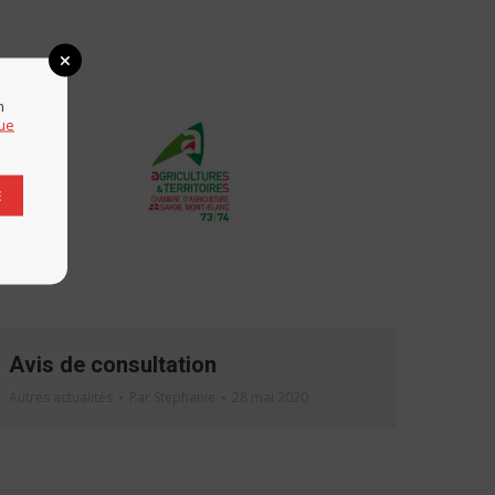
n
que
E
Avis de consultation
Autres actualités
Par
Stéphanie
28 mai 2020