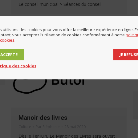
Le conseil municipal > Séances du conseil
 utilisons des cookies pour vous offrir la meilleure expérience en ligne. E
ptant, vous acceptez l'utilisation de cookies conformément à notre
politi
 cookies
.
J’ACCEPTE
JE REFUS
itique des cookies
Manoir des livres
Culture
Par
Stéphanie
28 mai 2020
Dès le 1er juin, Le Manoir des Livres sera ouvert :