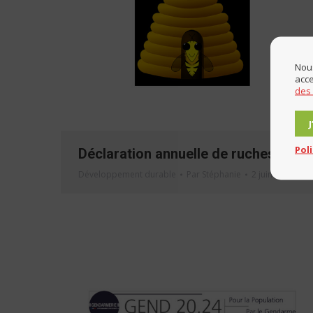
Nous
acce
des
Pol
Déclaration annuelle de ruches
Développement durable
Par
Stéphanie
2 juin 2020