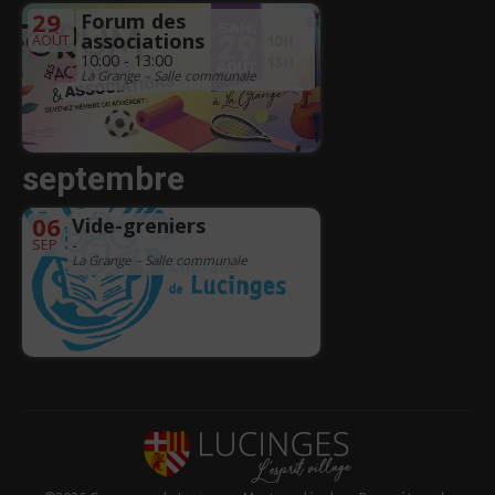
29
Forum des
associations
AOÛT
10:00 - 13:00
La Grange – Salle communale
septembre
06
Vide-greniers
SEP
-
La Grange – Salle communale