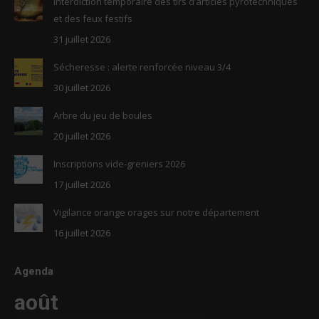
Interdiction temporaire des tirs d’articles pyrotechniques
new
new
et des feux festifs
window
window
31 juillet 2026
Sécheresse : alerte renforcée niveau 3/4
30 juillet 2026
Arbre du jeu de boules
20 juillet 2026
Inscriptions vide-greniers 2026
17 juillet 2026
Vigilance orange orages sur notre département
16 juillet 2026
Agenda
août