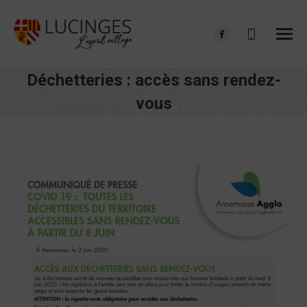
Facebook
page
Déchetteries : accès sans rendez-
opens
in
vous
new
Vous êtes ici :
window