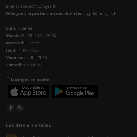
Email :
accueil@lucinges.fr
Délégué à la protection des données :
rgpd@lucinges.fr
Lundi :
Fermé
Mardi :
9h-12h / 14h-17h30
Mercredi :
Fermé
Jeudi :
14h-17h30
Vendredi :
14h-17h30
Samedi :
9h-11h30
Lucinges en poche
Trouvez nous sur :
Facebook
RSS
page
page
Les derniers articles
opens
opens
in
in