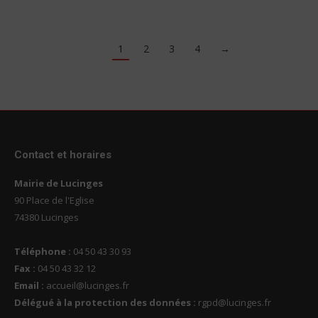
1
2
3
4
→
Contact et horaires
Mairie de Lucinges
90 Place de l'Eglise
74380 Lucinges
Téléphone :
04 50 43 30 93
Fax :
04 50 43 32 12
Email :
accueil@lucinges.fr
Délégué à la protection des données :
rgpd@lucinges.fr