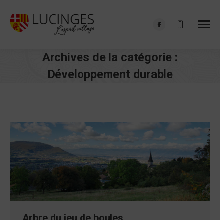
Facebook
page
Archives de la catégorie :
opens
in
Développement durable
new
Vous êtes ici :
window
Arbre du jeu de boules