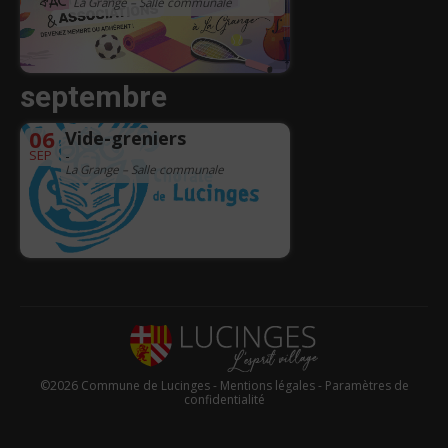
La Grange – Salle communale
septembre
06
Vide-greniers
SEP
-
La Grange – Salle communale
©2026 Commune de Lucinges -
Mentions légales
-
Paramètres de
confidentialité