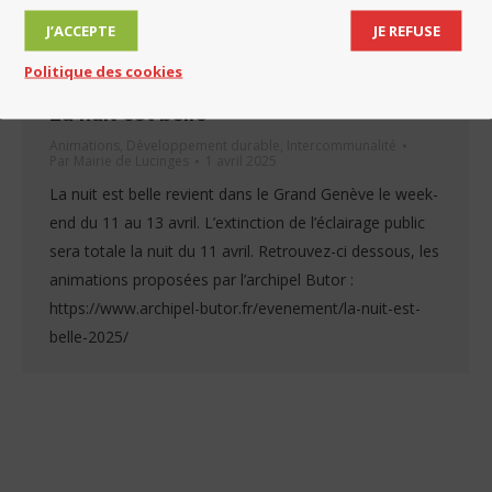
J’ACCEPTE
JE REFUSE
Politique des cookies
La nuit est belle
Animations
,
Développement durable
,
Intercommunalité
Par
Mairie de Lucinges
1 avril 2025
La nuit est belle revient dans le Grand Genève le week-
end du 11 au 13 avril. L’extinction de l’éclairage public
sera totale la nuit du 11 avril. Retrouvez-ci dessous, les
animations proposées par l’archipel Butor :
https://www.archipel-butor.fr/evenement/la-nuit-est-
belle-2025/