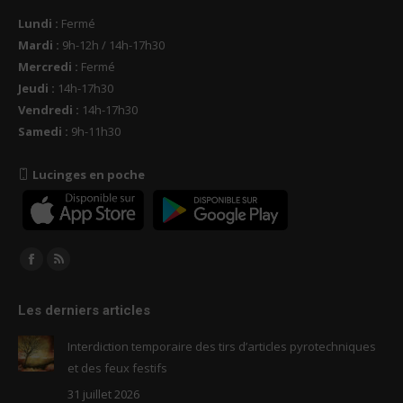
Lundi :
Fermé
Mardi :
9h-12h / 14h-17h30
Mercredi :
Fermé
Jeudi :
14h-17h30
Vendredi :
14h-17h30
Samedi :
9h-11h30
Lucinges en poche
Trouvez nous sur :
Facebook
RSS
page
page
Les derniers articles
opens
opens
in
in
Interdiction temporaire des tirs d’articles pyrotechniques
new
new
et des feux festifs
window
window
31 juillet 2026