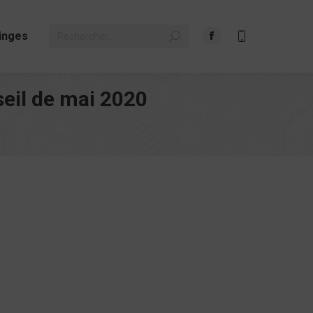
Search:
inges
Facebook
page
opens
eil de mai 2020
in
new
window