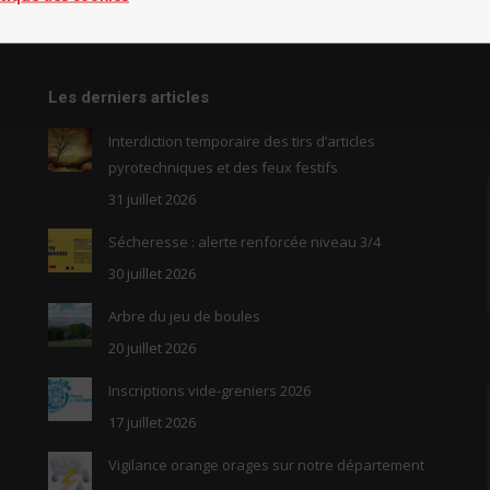
Les derniers articles
Interdiction temporaire des tirs d’articles
pyrotechniques et des feux festifs
31 juillet 2026
Sécheresse : alerte renforcée niveau 3/4
30 juillet 2026
Arbre du jeu de boules
20 juillet 2026
Inscriptions vide-greniers 2026
17 juillet 2026
Vigilance orange orages sur notre département