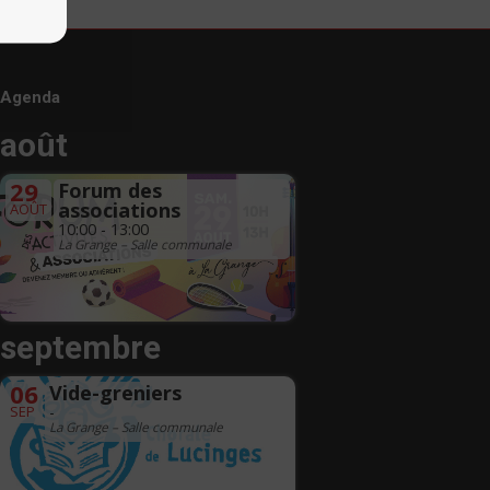
Agenda
août
29
Forum des
associations
AOÛT
10:00 - 13:00
La Grange – Salle communale
septembre
06
Vide-greniers
SEP
-
La Grange – Salle communale