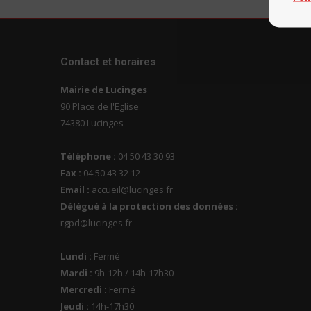
Contact et horaires
Mairie de Lucinges
90 Place de l'Eglise
74380 Lucinges
Téléphone :
04 50 43 30 93
Fax :
04 50 43 32 12
Email :
accueil@lucinges.fr
Délégué à la protection des données :
rgpd@lucinges.fr
Lundi :
Fermé
Mardi :
9h-12h / 14h-17h30
Mercredi :
Fermé
Jeudi :
14h-17h30