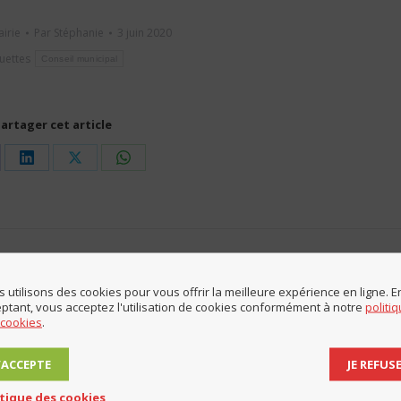
airie
Par
Stéphanie
3 juin 2020
quettes
Conseil municipal
artager cet article
are
Share
Share
Share
on
on
on
cebook
LinkedIn
X
WhatsApp
ONGLET SUIVANT
Déchetteries : accès sans rendez-
 utilisons des cookies pour vous offrir la meilleure expérience en ligne. E
Onglet
ptant, vous acceptez l'utilisation de cookies conformément à notre
politi
vous
 cookies
.
suivant
J’ACCEPTE
JE REFUS
itique des cookies