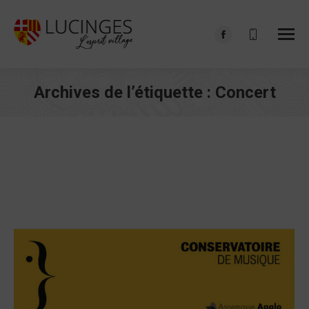
Facebook
page
opens
Archives de l’étiquette :
Concert
in
Vous êtes ici :
new
window