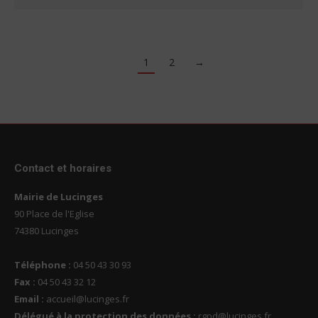
1
2
→
Contact et horaires
Mairie de Lucinges
90 Place de l'Eglise
74380 Lucinges
Téléphone :
04 50 43 30 93
Fax :
04 50 43 32 12
Email :
accueil@lucinges.fr
Délégué à la protection des données :
rgpd@lucinges.fr