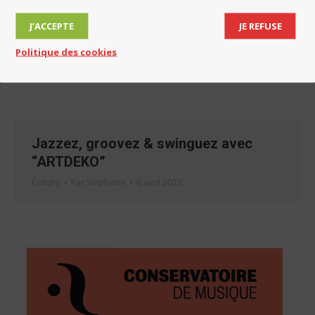
J’ACCEPTE
JE REFUSE
Politique des cookies
Jazzez, groovez & swinguez avec
“ARTDEKO”
Culture
Par
Stéphanie
6 avril 2023