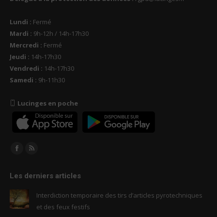
Lundi :
Fermé
Mardi :
9h-12h / 14h-17h30
Mercredi :
Fermé
Jeudi :
14h-17h30
Vendredi :
14h-17h30
Samedi :
9h-11h30
Lucinges en poche
Trouvez nous sur :
Facebook
RSS
page
page
Les derniers articles
opens
opens
in
in
Interdiction temporaire des tirs d’articles pyrotechniques
new
new
et des feux festifs
window
window