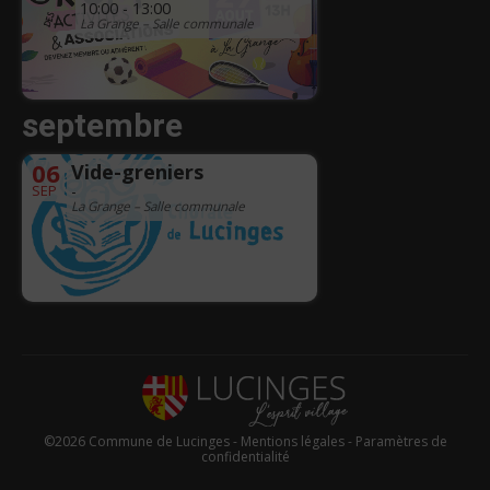
10:00 - 13:00
La Grange – Salle communale
septembre
06
Vide-greniers
SEP
-
La Grange – Salle communale
©2026 Commune de Lucinges -
Mentions légales
-
Paramètres de
confidentialité