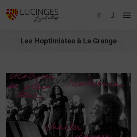
Facebook
page
opens
Les Hoptimistes à La Grange
in
Vous êtes ici :
new
window