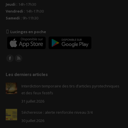
Jeudi :
14h-17h30
Vendredi :
14h-17h30
Samedi :
9h-11h30
Lucinges en poche
Trouvez nous sur :
Facebook
RSS
page
page
Les derniers articles
opens
opens
in
in
Interdiction temporaire des tirs d’articles pyrotechniques
new
new
et des feux festifs
window
window
31 juillet 2026
Sécheresse : alerte renforcée niveau 3/4
30 juillet 2026