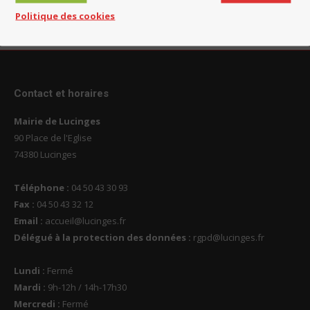
Politique des cookies
Contact et horaires
Mairie de Lucinges
90 Place de l'Eglise
74380 Lucinges
Téléphone :
04 50 43 30 93
Fax :
04 50 43 32 12
Email :
accueil@lucinges.fr
Délégué à la protection des données :
rgpd@lucinges.fr
Lundi :
Fermé
Mardi :
9h-12h / 14h-17h30
Mercredi :
Fermé