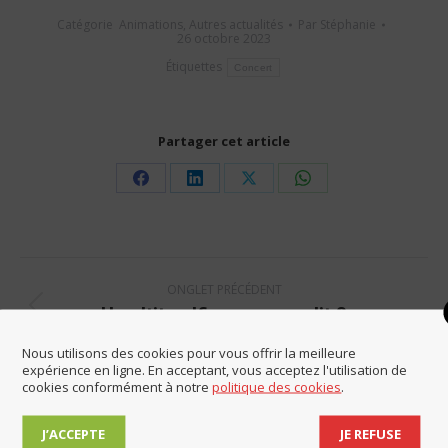
Catégorie
Animations
,
Autres actualités
Par
Stéphanie
26 octobre 2023
Étiquettes
Concert
Partager cet article
Share
Share
Share
Share
on
on
on
on
Facebook
LinkedIn
X
WhatsApp
Navigation
ONGLET PRÉCÉDENT
de
Un p’tit selfie, ça vous dit ?
Onglet
commentaire
précédent
Nous utilisons des cookies pour vous offrir la meilleure
ONGLET SUIVANT
expérience en ligne. En acceptant, vous acceptez l'utilisation de
Urgent : la commune recherche 4 agents
cookies conformément à notre
politique des cookies
.
Onglet
recenseurs
suivant
J’ACCEPTE
JE REFUSE