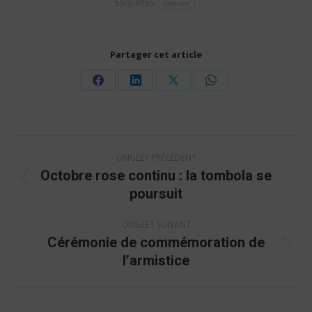
Étiquettes
Concert
Partager cet article
Share
Share
Share
Share
on
on
on
on
Facebook
LinkedIn
X
WhatsApp
Navigation
ONGLET PRÉCÉDENT
de
Octobre rose continu : la tombola se
commentaire
Onglet
poursuit
précédent
ONGLET SUIVANT
Cérémonie de commémoration de
Onglet
l’armistice
suivant