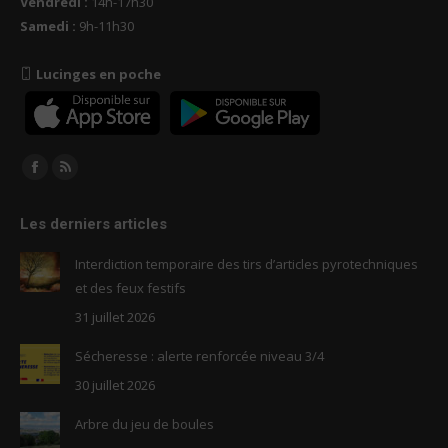
Vendredi :
14h-17h30
Samedi :
9h-11h30
Lucinges en poche
Trouvez nous sur :
Facebook
RSS
page
page
Les derniers articles
opens
opens
in
in
Interdiction temporaire des tirs d’articles pyrotechniques
new
new
et des feux festifs
window
window
31 juillet 2026
Sécheresse : alerte renforcée niveau 3/4
30 juillet 2026
Arbre du jeu de boules