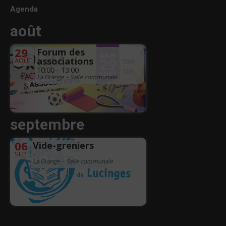
Agenda
août
29
Forum des
associations
AOÛT
10:00 - 13:00
La Grange – Salle communale
septembre
06
Vide-greniers
SEP
-
La Grange – Salle communale