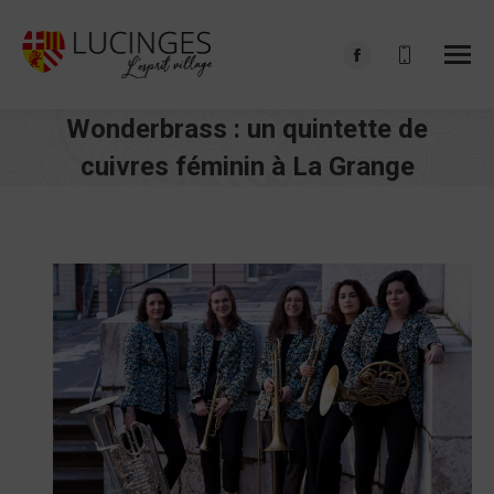
Facebook
page
Wonderbrass : un quintette de
opens
in
cuivres féminin à La Grange
new
Vous êtes ici :
window