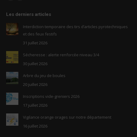
Facebook
RSS
page
page
Les derniers articles
opens
opens
in
in
Interdiction temporaire des tirs d’articles pyrotechniques
new
new
et des feux festifs
window
window
31 juillet 2026
Sécheresse : alerte renforcée niveau 3/4
30 juillet 2026
Arbre du jeu de boules
20 juillet 2026
Inscriptions vide-greniers 2026
17 juillet 2026
Vigilance orange orages sur notre département
16 juillet 2026