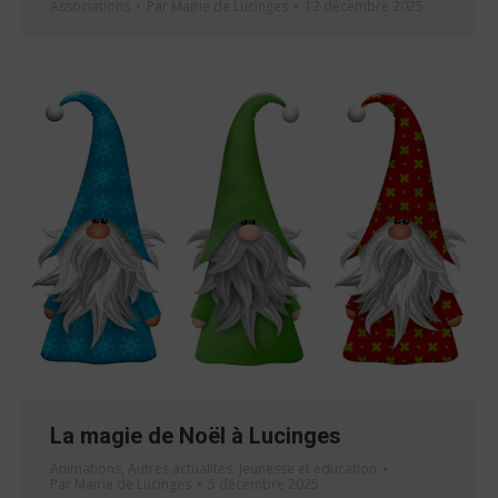
Associations
Par
Mairie de Lucinges
12 décembre 2025
La magie de Noël à Lucinges
Animations
,
Autres actualités
,
Jeunesse et éducation
Par
Mairie de Lucinges
5 décembre 2025