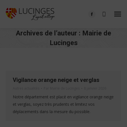
Facebook
page
Archives de l’auteur :
Mairie de
opens
in
Lucinges
new
Vous êtes ici :
window
Vigilance orange neige et verglas
Autres actualités
Par
Mairie de Lucinges
8 janvier 2026
Notre département est placé en vigilance orange neige
et verglas, soyez très prudents et limitez vos
déplacements dans la mesure du possible.