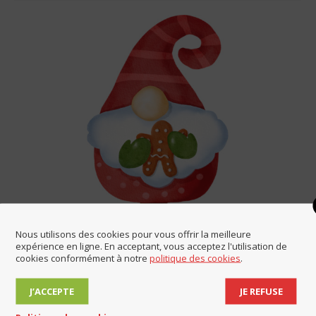
Nous utilisons des cookies pour vous offrir la meilleure
expérience en ligne. En acceptant, vous acceptez l'utilisation de
Fêtes de fin d’année
cookies conformément à notre
politique des cookies
.
Mairie
Par
Mairie de Lucinges
19 décembre 2025
J’ACCEPTE
JE REFUSE
Le secrétariat de la mairie sera fermé
exceptionnellement : samedi 27 décembre 2025