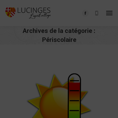
Facebook
page
Archives de la catégorie :
opens
in
Périscolaire
new
Vous êtes ici :
window