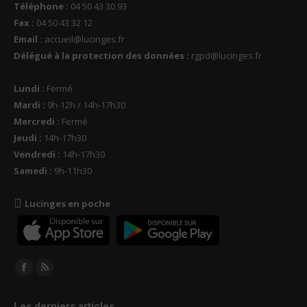
Téléphone :
04 50 43 30 93
Fax :
04 50 43 32 12
Email :
accueil@lucinges.fr
Délégué à la protection des données :
rgpd@lucinges.fr
Lundi :
Fermé
Mardi :
9h-12h / 14h-17h30
Mercredi :
Fermé
Jeudi :
14h-17h30
Vendredi :
14h-17h30
Samedi :
9h-11h30
Lucinges en poche
Trouvez nous sur :
Facebook
RSS
page
page
Les derniers articles