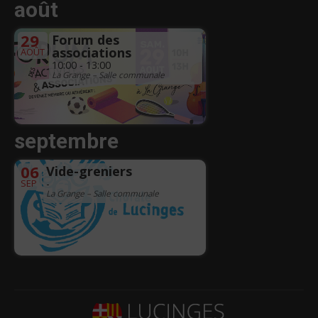
août
29
Forum des
associations
AOÛT
10:00 - 13:00
La Grange – Salle communale
septembre
06
Vide-greniers
SEP
-
La Grange – Salle communale