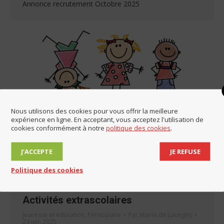
Annonce recrutement Octobre 2025
Nous utilisons des cookies pour vous offrir la meilleure
expérience en ligne. En acceptant, vous acceptez l'utilisation de
cookies conformément à notre
politique des cookies
.
J’ACCEPTE
JE REFUSE
Politique des cookies
Activités extrascolaires
Jeunesse et éducation
,
Périscolaire
Par
Mairie de Lucinges
24 juin 2025