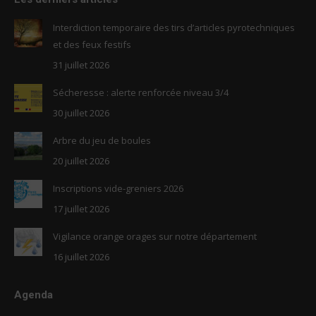
opens
opens
in
in
Interdiction temporaire des tirs d’articles pyrotechniques
new
new
et des feux festifs
window
window
31 juillet 2026
Sécheresse : alerte renforcée niveau 3/4
30 juillet 2026
Arbre du jeu de boules
20 juillet 2026
Inscriptions vide-greniers 2026
17 juillet 2026
Vigilance orange orages sur notre département
16 juillet 2026
Agenda