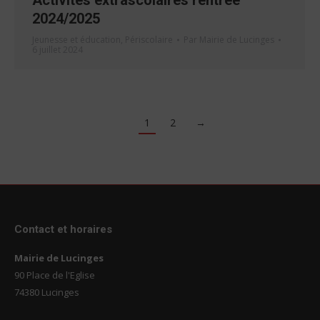
Activités extrascolaires rentrée
2024/2025
Jeunesse et éducation
,
Périscolaire
Par
Mairie de Lucinges
6 juillet 2024
1
2
→
Contact et horaires
Mairie de Lucinges
90 Place de l'Eglise
74380 Lucinges