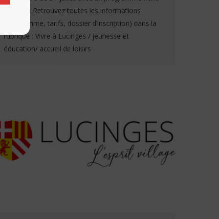
et varié ! Retrouvez toutes les informations
(programme, tarifs, dossier d’inscription) dans la
rubrique : Vivre à Lucinges / jeunesse et
éducation/ accueil de loisirs