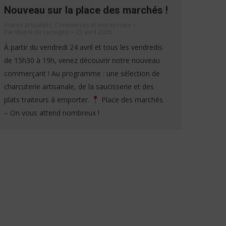
Nouveau sur la place des marchés !
Autres actualités
,
Commerces et entreprises
Par
Mairie de Lucinges
23 avril 2026
À partir du vendredi 24 avril et tous les vendredis
de 15h30 à 19h, venez découvrir notre nouveau
commerçant ! Au programme : une sélection de
charcuterie artisanale, de la saucisserie et des
plats traiteurs à emporter.
Place des marchés
– On vous attend nombreux !