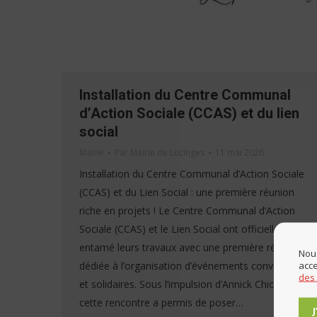
Installation du Centre Communal
d’Action Sociale (CCAS) et du lien
social
Mairie
Par
Mairie de Lucinges
11 mai 2026
Installation du Centre Communal d’Action Sociale
(CCAS) et du Lien Social : une première réunion
riche en projets ! Le Centre Communal d’Action
Sociale (CCAS) et le Lien Social ont officiellement
entamé leurs travaux avec une première réunion
Nous
acce
dédiée à l’organisation d’événements conviviaux
des
et solidaires. Sous l’impulsion d’Annick Chicher,
cette rencontre a permis de poser…