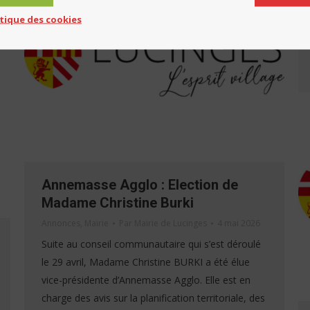
itique des cookies
Annemasse Agglo : Election de
Madame Christine Burki
Annonces
,
Mairie
Par
Mairie de Lucinges
4 mai 2026
Suite au conseil communautaire qui s’est déroulé
le 29 avril, Madame Christine BURKI a été élue
vice-présidente d’Annemasse Agglo. Elle est en
charge des avis sur la planification territoriale, des