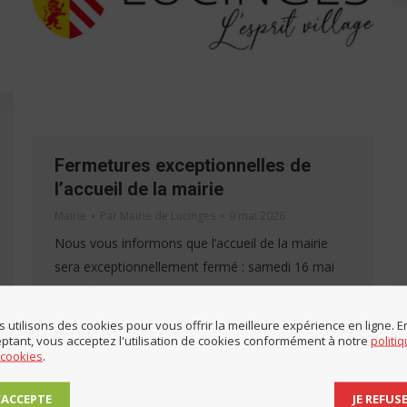
Fermetures exceptionnelles de
l’accueil de la mairie
Mairie
Par
Mairie de Lucinges
9 mai 2026
Nous vous informons que l’accueil de la mairie
sera exceptionnellement fermé : samedi 16 mai
samedi 23 mai Nous vous remercions pour votre
compréhension.
 utilisons des cookies pour vous offrir la meilleure expérience en ligne. E
ptant, vous acceptez l'utilisation de cookies conformément à notre
politi
 cookies
.
J’ACCEPTE
JE REFUS