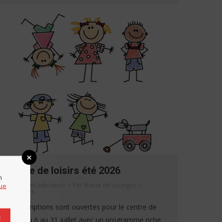
Centre de loisirs été 2026
n
Jeunesse et éducation
Par
Mairie de Lucinges
que
5 mai 2026
Les inscriptions sont ouvertes pour le centre de
E
loisirs du 6 au 31 juillet avec un programme riche