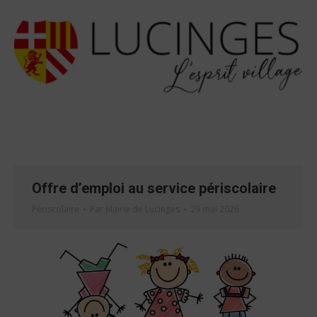
Offre d’emploi au service périscolaire
Périscolaire
Par
Mairie de Lucinges
29 mai 2026