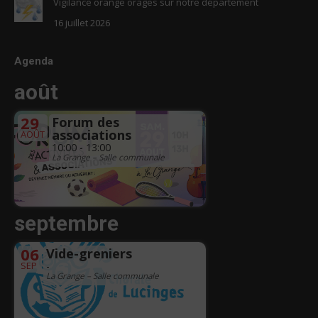
Vigilance orange orages sur notre département
16 juillet 2026
Agenda
août
29
Forum des
associations
AOÛT
10:00 - 13:00
La Grange – Salle communale
septembre
06
Vide-greniers
SEP
-
La Grange – Salle communale