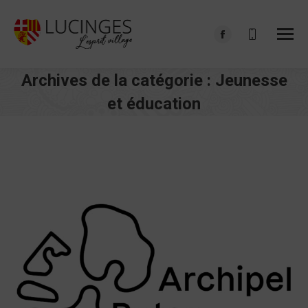
Facebook
page
Archives de la catégorie :
Jeunesse
opens
in
et éducation
new
Vous êtes ici :
window