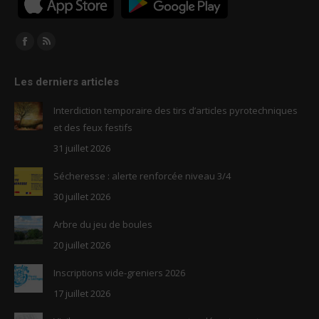
Trouvez nous sur :
Facebook
RSS
page
page
Les derniers articles
opens
opens
in
in
Interdiction temporaire des tirs d’articles pyrotechniques
new
new
et des feux festifs
window
window
31 juillet 2026
Sécheresse : alerte renforcée niveau 3/4
30 juillet 2026
Arbre du jeu de boules
20 juillet 2026
Inscriptions vide-greniers 2026
17 juillet 2026