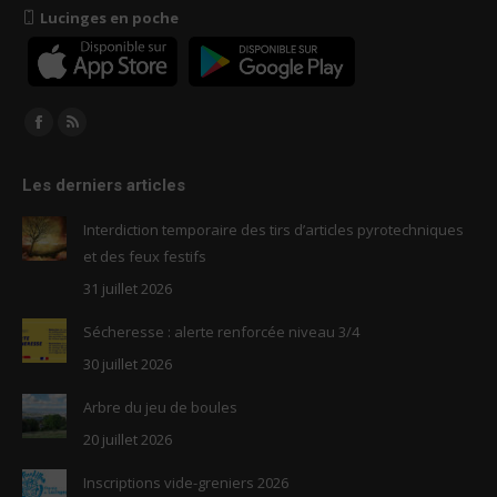
Lucinges en poche
Trouvez nous sur :
Facebook
RSS
page
page
Les derniers articles
opens
opens
in
in
Interdiction temporaire des tirs d’articles pyrotechniques
new
new
et des feux festifs
window
window
31 juillet 2026
Sécheresse : alerte renforcée niveau 3/4
30 juillet 2026
Arbre du jeu de boules
20 juillet 2026
Inscriptions vide-greniers 2026