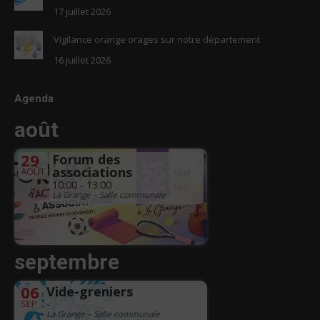
17 juillet 2026
Vigilance orange orages sur notre département
16 juillet 2026
Agenda
août
29
Forum des
associations
AOÛT
10:00 - 13:00
La Grange – Salle communale
septembre
06
Vide-greniers
SEP
-
La Grange – Salle communale