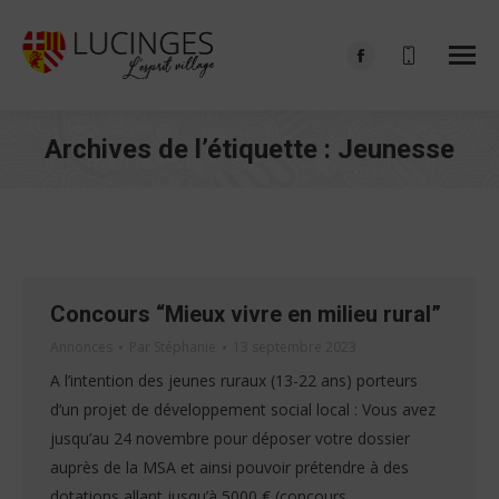
Facebook
page
opens
Archives de l’étiquette :
Jeunesse
in
Vous êtes ici :
new
window
Concours “Mieux vivre en milieu rural”
Annonces
Par
Stéphanie
13 septembre 2023
A l’intention des jeunes ruraux (13-22 ans) porteurs
d’un projet de développement social local : Vous avez
jusqu’au 24 novembre pour déposer votre dossier
auprès de la MSA et ainsi pouvoir prétendre à des
dotations allant jusqu’à 5000 € (concours