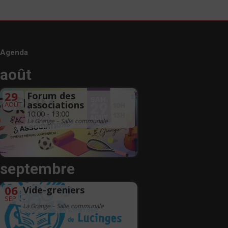
Agenda
août
29
Forum des
associations
AOÛT
10:00 - 13:00
La Grange – Salle communale
septembre
06
Vide-greniers
SEP
-
La Grange – Salle communale