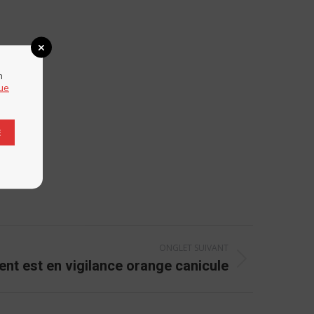
n
que
E
ONGLET SUIVANT
nt est en vigilance orange canicule