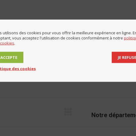
 utilisons des cookies pour vous offrir la meilleure expérience en ligne. E
ptant, vous acceptez l'utilisation de cookies conformément à notre
politi
Catégorie
Animations
,
Associations
Par
Mairie de Lucinges
27 juin 2025
 cookies
.
J’ACCEPTE
JE REFUS
Partager cet article
itique des cookies
Share
Share
Share
Share
on
on
on
on
Facebook
LinkedIn
X
WhatsApp
Notre départeme
Onglet
suivant