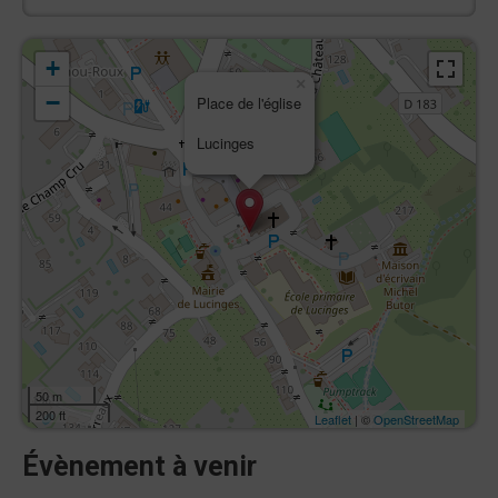
+
×
−
Place de l'église
Lucinges
50 m
200 ft
Leaflet
| ©
OpenStreetMap
Évènement à venir