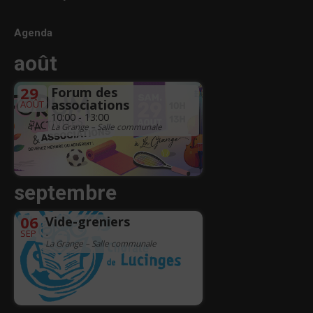
Agenda
août
29
Forum des
associations
AOÛT
10:00 - 13:00
La Grange – Salle communale
septembre
06
Vide-greniers
SEP
-
La Grange – Salle communale