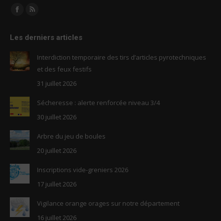
Trouvez nous sur :
Facebook
RSS
page
page
Les derniers articles
opens
opens
in
in
Interdiction temporaire des tirs d’articles pyrotechniques
new
new
et des feux festifs
window
window
31 juillet 2026
Sécheresse : alerte renforcée niveau 3/4
30 juillet 2026
Arbre du jeu de boules
20 juillet 2026
Inscriptions vide-greniers 2026
17 juillet 2026
Vigilance orange orages sur notre département
16 juillet 2026