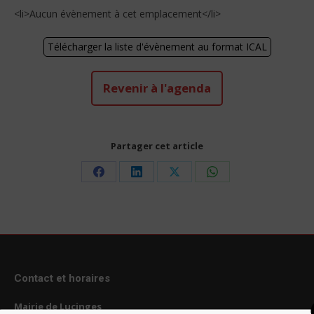
<li>Aucun évènement à cet emplacement</li>
Télécharger la liste d'évènement au format ICAL
Revenir à l'agenda
Partager cet article
Share
Share
Share
Share
on
on
on
on
Facebook
LinkedIn
X
WhatsApp
Contact et horaires
Mairie de Lucinges