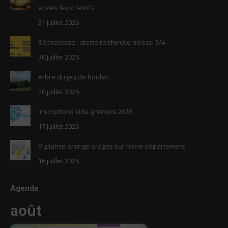
new
new
et des feux festifs
window
window
31 juillet 2026
Sécheresse : alerte renforcée niveau 3/4
30 juillet 2026
Arbre du jeu de boules
20 juillet 2026
Inscriptions vide-greniers 2026
17 juillet 2026
Vigilance orange orages sur notre département
16 juillet 2026
Agenda
août