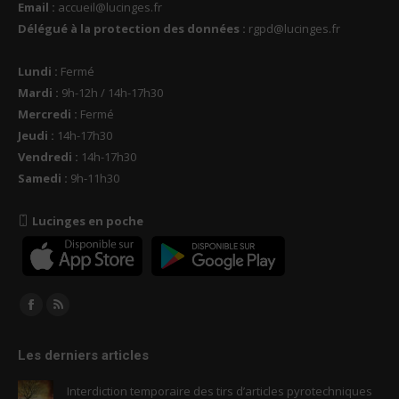
Email :
accueil@lucinges.fr
Délégué à la protection des données :
rgpd@lucinges.fr
Lundi :
Fermé
Mardi :
9h-12h / 14h-17h30
Mercredi :
Fermé
Jeudi :
14h-17h30
Vendredi :
14h-17h30
Samedi :
9h-11h30
Lucinges en poche
Trouvez nous sur :
Facebook
RSS
page
page
Les derniers articles
opens
opens
in
in
Interdiction temporaire des tirs d’articles pyrotechniques