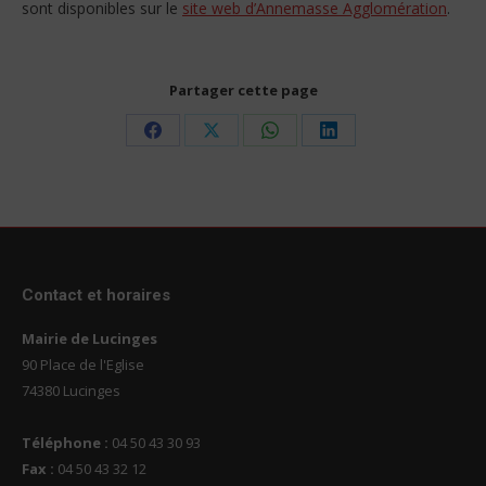
sont disponibles sur le
site web d’Annemasse Agglomération
.
Partager cette page
Share
Share
Share
Share
on
on
on
on
Facebook
X
WhatsApp
LinkedIn
Contact et horaires
Mairie de Lucinges
90 Place de l'Eglise
74380 Lucinges
Téléphone :
04 50 43 30 93
Fax :
04 50 43 32 12