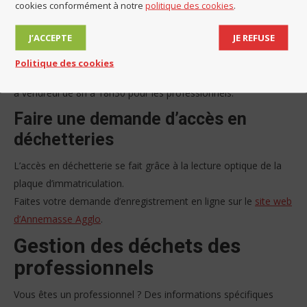
cookies conformément à notre
politique des cookies
.
Déchetterie de Vétraz-Monthoux (Les Grands Bois)
J’ACCEPTE
JE REFUSE
Rue Germain Sommeiller.
Seule déchetterie acceptant les professionnels.
Politique des cookies
De lundi à samedi de 8h à 18h30 pour les particuliers / de lundi
à vendredi de 8h à 18h30 pour les professionnels.
Faire une demande d’accès en
déchetteries
L’accès en déchetterie se fait grâce à la lecture optique de la
plaque d’immatriculation.
Faites votre demande d’enregistrement en ligne sur le
site web
d’Annemasse Agglo
.
Gestion des déchets des
professionnels
Vous êtes un professionnel ? Des informations spécifiques