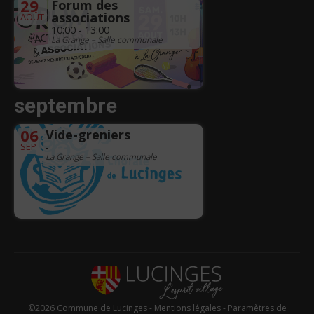
29
Forum des
associations
AOÛT
10:00 - 13:00
La Grange – Salle communale
septembre
06
Vide-greniers
SEP
-
La Grange – Salle communale
©2026 Commune de Lucinges -
Mentions légales
-
Paramètres de