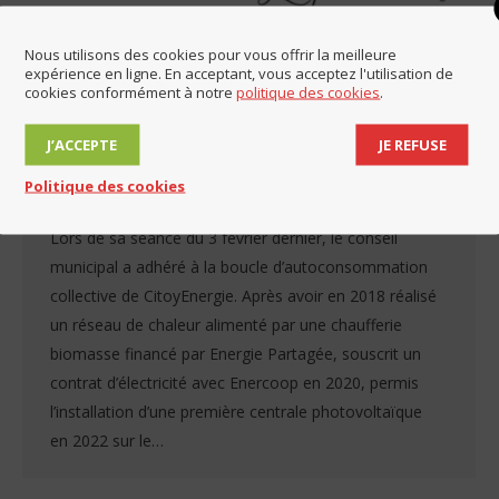
Nous utilisons des cookies pour vous offrir la meilleure
expérience en ligne. En acceptant, vous acceptez l'utilisation de
cookies conformément à notre
politique des cookies
.
J’ACCEPTE
JE REFUSE
Communiqué
Politique des cookies
Développement durable
,
Mairie
Par
Mairie de Lucinges
26 mars 2025
Lors de sa séance du 3 février dernier, le conseil
municipal a adhéré à la boucle d’autoconsommation
collective de CitoyEnergie. Après avoir en 2018 réalisé
un réseau de chaleur alimenté par une chaufferie
biomasse financé par Energie Partagée, souscrit un
contrat d’électricité avec Enercoop en 2020, permis
l’installation d’une première centrale photovoltaïque
en 2022 sur le…