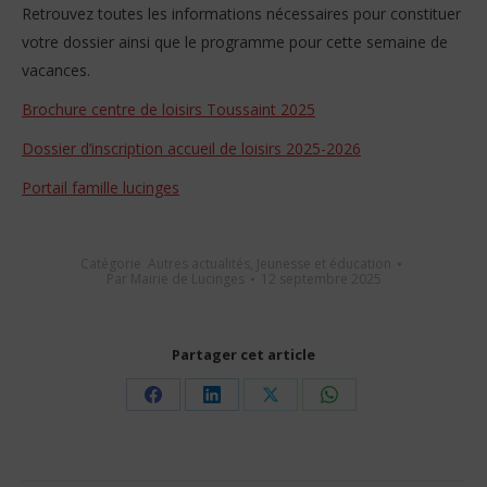
Retrouvez toutes les informations nécessaires pour constituer
votre dossier ainsi que le programme pour cette semaine de
vacances.
Brochure centre de loisirs Toussaint 2025
Dossier d’inscription accueil de loisirs 2025-2026
Portail famille lucinges
Catégorie
Autres actualités
,
Jeunesse et éducation
Par
Mairie de Lucinges
12 septembre 2025
Partager cet article
Share
Share
Share
Share
on
on
on
on
Facebook
LinkedIn
X
WhatsApp