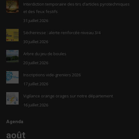
in
in
Interdiction temporaire des tirs d’articles pyrotechniques
new
new
et des feux festifs
window
window
31 juillet 2026
Sécheresse : alerte renforcée niveau 3/4
30 juillet 2026
Arbre du jeu de boules
20 juillet 2026
Inscriptions vide-greniers 2026
17 juillet 2026
Vigilance orange orages sur notre département
16 juillet 2026
Agenda
août