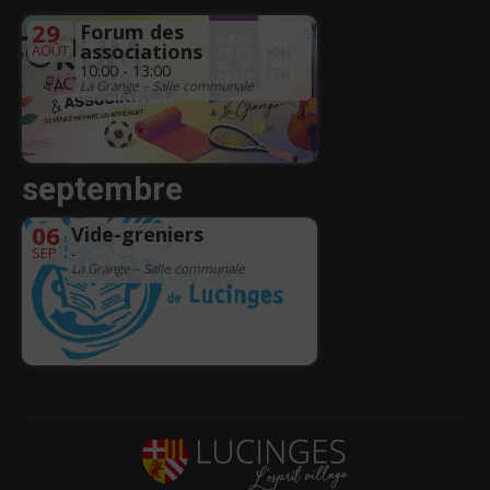
29
Forum des
associations
AOÛT
10:00 - 13:00
La Grange – Salle communale
septembre
06
Vide-greniers
SEP
-
La Grange – Salle communale