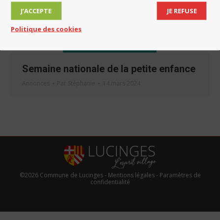
J’ACCEPTE
JE REFUSE
Politique des cookies
Semaine nationale de la petite enfance
Annonces
Par
Stéphanie
14 mars 2024
©2026 Commune de Lucinges -
Mentions légales
-
Paramètres de
confidentialité