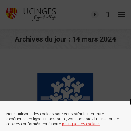
Facebook
page
opens
Archives du jour :
14 mars 2024
in
Vous êtes ici :
new
window
Nous utilisons des cookies pour vous offrir la meilleure
expérience en ligne. En acceptant, vous acceptez l'utilisation de
cookies conformément à notre
politique des cookies
.