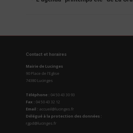
commentaire
précédent
Contact et horaires
Mairie de Lucinges
90 Place de l'Eglise
74380 Lucinges
Téléphone :
04 50 43 30 93
Fax :
04 50 43 32 12
Email :
accueil@lucinges.fr
Délégué à la protection des données :
rgpd@lucinges.fr