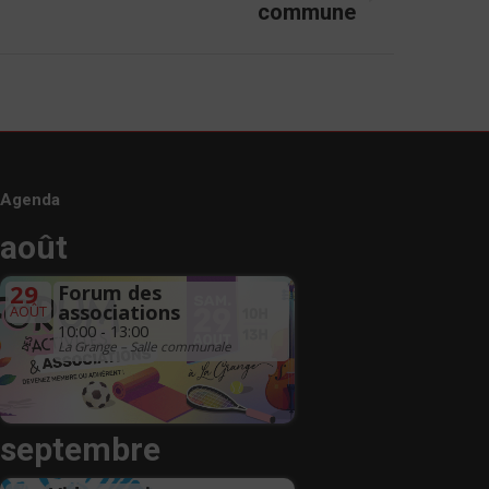
commune
Agenda
août
29
Forum des
associations
AOÛT
10:00 - 13:00
La Grange – Salle communale
septembre