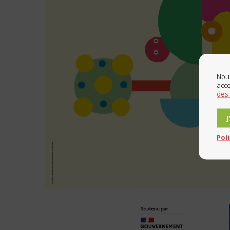
Nous
acce
des
Pol