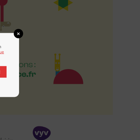
n
que
E