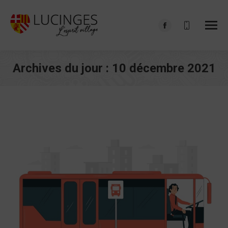
Facebook
page
opens
Archives du jour :
10 décembre 2021
in
Vous êtes ici :
new
window