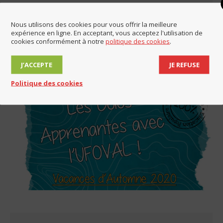
nouvelle gouvernance. Au cours de cette séance, Jean-
Luc Soulat, maire de Lucinges, a été élu 1er vice-
Nous utilisons des cookies pour vous offrir la meilleure
expérience en ligne. En acceptant, vous acceptez l'utilisation de
président délégué aux finances.
cookies conformément à notre
politique des cookies
.
J’ACCEPTE
JE REFUSE
Politique des cookies