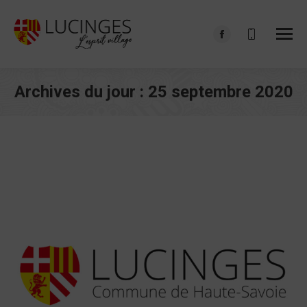
Facebook
page
opens
Archives du jour :
25 septembre 2020
in
Vous êtes ici :
new
window