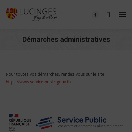
Facebook
page
opens
Démarches administratives
in
Vous êtes ici :
new
window
Pour toutes vos démarches, rendez-vous sur le site
https://www.service-public.gouv.fr/