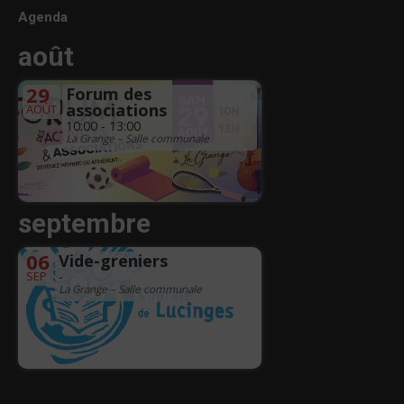
Agenda
août
29
Forum des
associations
AOÛT
10:00 - 13:00
La Grange – Salle communale
septembre
06
Vide-greniers
SEP
-
La Grange – Salle communale