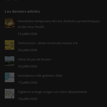
Facebook
RSS
page
page
Les derniers articles
opens
opens
in
in
Interdiction temporaire des tirs d’articles pyrotechniques
new
new
et des feux festifs
window
window
31 juillet 2026
Sécheresse : alerte renforcée niveau 3/4
30 juillet 2026
Arbre du jeu de boules
20 juillet 2026
Inscriptions vide-greniers 2026
17 juillet 2026
Vigilance orange orages sur notre département
16 juillet 2026