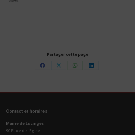
Partager cette page
Share
Share
Share
Share
on
on
on
on
Facebook
X
WhatsApp
LinkedIn
Contact et horaires
Mairie de Lucinges
90 Place de l'Eglise