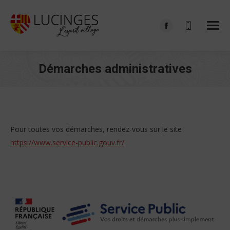
Facebook
page
opens
Démarches administratives
in
Vous êtes ici :
new
window
Pour toutes vos démarches, rendez-vous sur le site
https://www.service-public.gouv.fr/