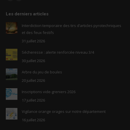
Facebook
RSS
page
page
Les derniers articles
opens
opens
in
in
Interdiction temporaire des tirs d’articles pyrotechniques
new
new
et des feux festifs
window
window
31 juillet 2026
Sécheresse : alerte renforcée niveau 3/4
30 juillet 2026
Arbre du jeu de boules
20 juillet 2026
Inscriptions vide-greniers 2026
17 juillet 2026
Vigilance orange orages sur notre département
16 juillet 2026