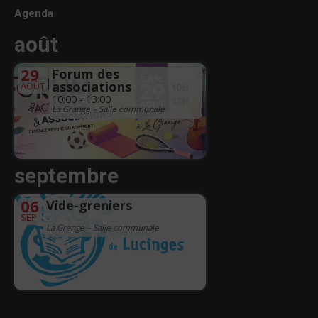
Agenda
août
29
Forum des
associations
AOÛT
10:00 - 13:00
La Grange – Salle communale
septembre
06
Vide-greniers
SEP
-
La Grange – Salle communale