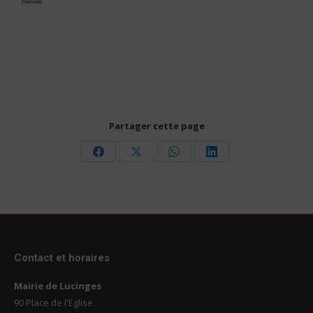
Partager cette page
Share
Share
Share
Share
on
on
on
on
Facebook
X
WhatsApp
LinkedIn
Contact et horaires
Mairie de Lucinges
90 Place de l'Eglise