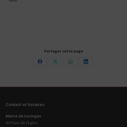
Partager cette page
Share
Share
Share
Share
on
on
on
on
Facebook
X
WhatsApp
LinkedIn
Contact et horaires
Mairie de Lucinges
90 Place de l'Eglise