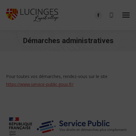
Facebook
page
opens
Démarches administratives
in
Vous êtes ici :
new
window
Pour toutes vos démarches, rendez-vous sur le site
https://www.service-public.gouv.fr/