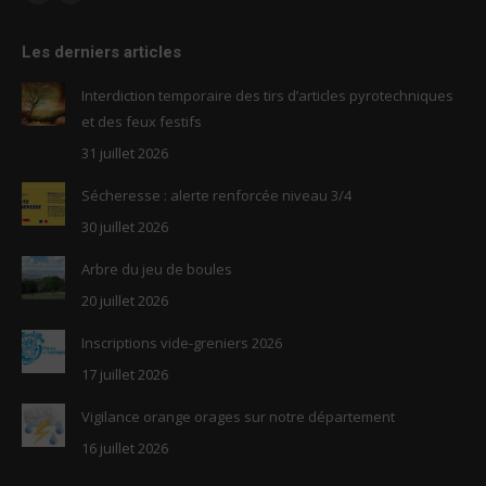
Facebook
RSS
page
page
Les derniers articles
opens
opens
in
in
Interdiction temporaire des tirs d’articles pyrotechniques
new
new
et des feux festifs
window
window
31 juillet 2026
Sécheresse : alerte renforcée niveau 3/4
30 juillet 2026
Arbre du jeu de boules
20 juillet 2026
Inscriptions vide-greniers 2026
17 juillet 2026
Vigilance orange orages sur notre département
16 juillet 2026