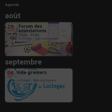
Agenda
août
29
Forum des
associations
AOÛT
10:00 - 13:00
La Grange – Salle communale
septembre
06
Vide-greniers
SEP
-
La Grange – Salle communale