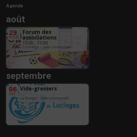
Agenda
août
29
Forum des
associations
AOÛT
10:00 - 13:00
La Grange – Salle communale
septembre
06
Vide-greniers
SEP
-
La Grange – Salle communale