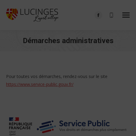
Facebook
page
opens
Démarches administratives
in
Vous êtes ici :
new
window
Pour toutes vos démarches, rendez-vous sur le site
https://www.service-public.gouv.fr/