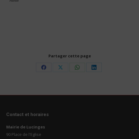
Partager cette page
Share
Share
Share
Share
on
on
on
on
Facebook
X
WhatsApp
LinkedIn
Contact et horaires
Mairie de Lucinges
90 Place de l'Eglise