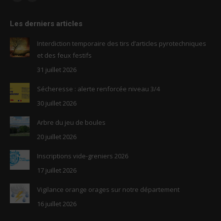
Facebook
RSS
page
page
Les derniers articles
opens
opens
in
in
Interdiction temporaire des tirs d’articles pyrotechniques
new
new
et des feux festifs
window
window
31 juillet 2026
Sécheresse : alerte renforcée niveau 3/4
30 juillet 2026
Arbre du jeu de boules
20 juillet 2026
Inscriptions vide-greniers 2026
17 juillet 2026
Vigilance orange orages sur notre département
16 juillet 2026