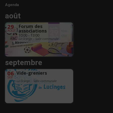
Agenda
août
29
Forum des
associations
AOÛT
10:00 - 13:00
La Grange – Salle communale
septembre
06
Vide-greniers
SEP
-
La Grange – Salle communale