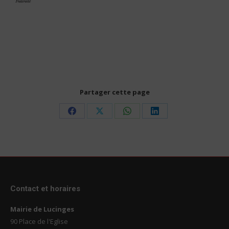
Partager cette page
Share
Share
Share
Share
on
on
on
on
Facebook
X
WhatsApp
LinkedIn
Contact et horaires
Mairie de Lucinges
90 Place de l'Eglise