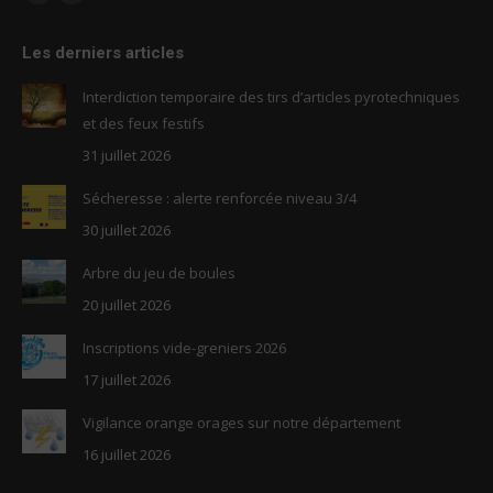
Facebook
RSS
page
page
Les derniers articles
opens
opens
in
in
Interdiction temporaire des tirs d’articles pyrotechniques
new
new
et des feux festifs
window
window
31 juillet 2026
Sécheresse : alerte renforcée niveau 3/4
30 juillet 2026
Arbre du jeu de boules
20 juillet 2026
Inscriptions vide-greniers 2026
17 juillet 2026
Vigilance orange orages sur notre département
16 juillet 2026