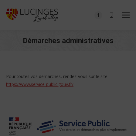
Facebook
page
opens
Démarches administratives
in
Vous êtes ici :
new
window
Pour toutes vos démarches, rendez-vous sur le site
https://www.service-public.gouv.fr/