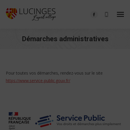
Facebook
page
opens
Démarches administratives
in
Vous êtes ici :
new
window
Pour toutes vos démarches, rendez-vous sur le site
https://www.service-public.gouv.fr/