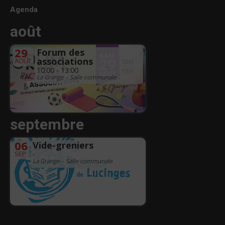
Agenda
août
29
Forum des
associations
AOÛT
10:00 - 13:00
La Grange – Salle communale
septembre
06
Vide-greniers
SEP
-
La Grange – Salle communale