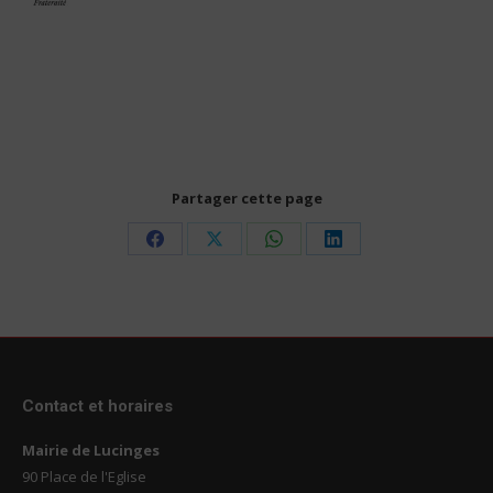
Partager cette page
Share
Share
Share
Share
on
on
on
on
Facebook
X
WhatsApp
LinkedIn
Contact et horaires
Mairie de Lucinges
90 Place de l'Eglise