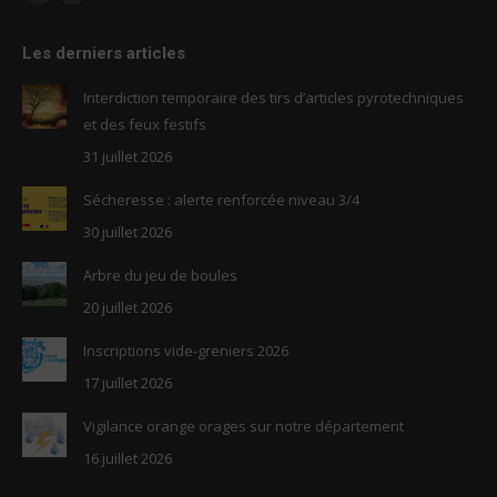
Facebook
RSS
page
page
Les derniers articles
opens
opens
in
in
Interdiction temporaire des tirs d’articles pyrotechniques
new
new
et des feux festifs
window
window
31 juillet 2026
Sécheresse : alerte renforcée niveau 3/4
30 juillet 2026
Arbre du jeu de boules
20 juillet 2026
Inscriptions vide-greniers 2026
17 juillet 2026
Vigilance orange orages sur notre département
16 juillet 2026