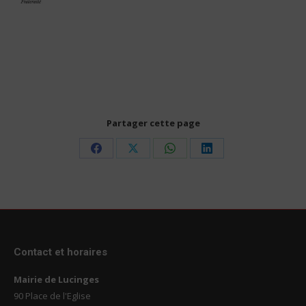
Partager cette page
Share
Share
Share
Share
on
on
on
on
Facebook
X
WhatsApp
LinkedIn
Contact et horaires
Mairie de Lucinges
90 Place de l'Eglise