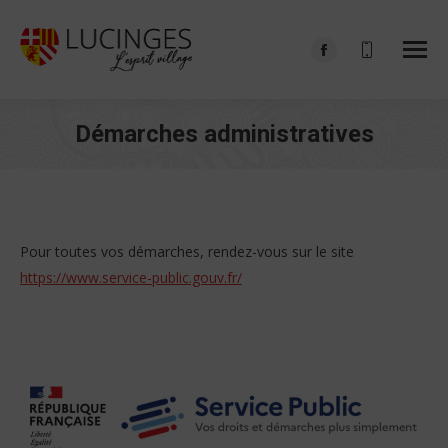
Facebook
page
opens
Démarches administratives
in
Vous êtes ici :
new
window
Pour toutes vos démarches, rendez-vous sur le site
https://www.service-public.gouv.fr/