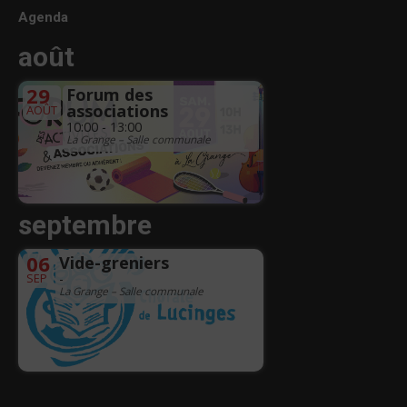
Agenda
août
29
Forum des
associations
AOÛT
10:00 - 13:00
La Grange – Salle communale
septembre
06
Vide-greniers
SEP
-
La Grange – Salle communale