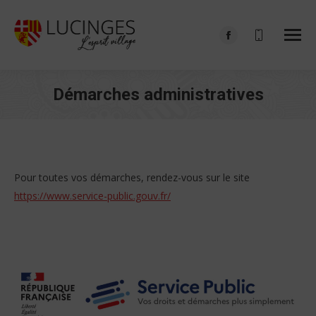
Facebook
page
opens
Démarches administratives
in
Vous êtes ici :
new
window
Pour toutes vos démarches, rendez-vous sur le site
https://www.service-public.gouv.fr/