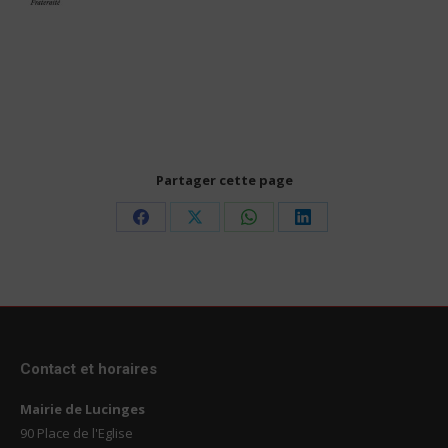
Partager cette page
Share
Share
Share
Share
on
on
on
on
Facebook
X
WhatsApp
LinkedIn
Contact et horaires
Mairie de Lucinges
90 Place de l'Eglise