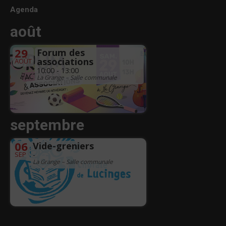
Agenda
août
29
Forum des
associations
AOÛT
10:00 - 13:00
La Grange – Salle communale
septembre
06
Vide-greniers
SEP
-
La Grange – Salle communale