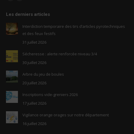
Facebook
RSS
page
page
Les derniers articles
opens
opens
in
in
Interdiction temporaire des tirs d’articles pyrotechniques
new
new
et des feux festifs
window
window
31 juillet 2026
Sécheresse : alerte renforcée niveau 3/4
30 juillet 2026
Arbre du jeu de boules
20 juillet 2026
Inscriptions vide-greniers 2026
17 juillet 2026
Vigilance orange orages sur notre département
16 juillet 2026