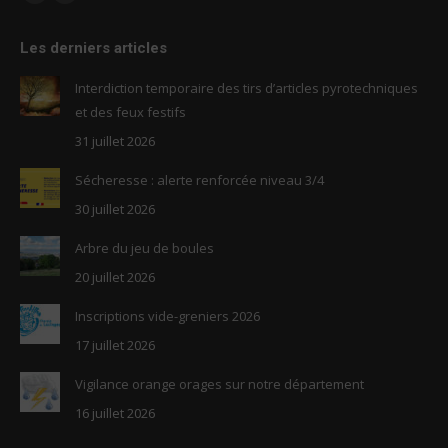
Facebook
RSS
page
page
Les derniers articles
opens
opens
in
in
Interdiction temporaire des tirs d’articles pyrotechniques
new
new
et des feux festifs
window
window
31 juillet 2026
Sécheresse : alerte renforcée niveau 3/4
30 juillet 2026
Arbre du jeu de boules
20 juillet 2026
Inscriptions vide-greniers 2026
17 juillet 2026
Vigilance orange orages sur notre département
16 juillet 2026