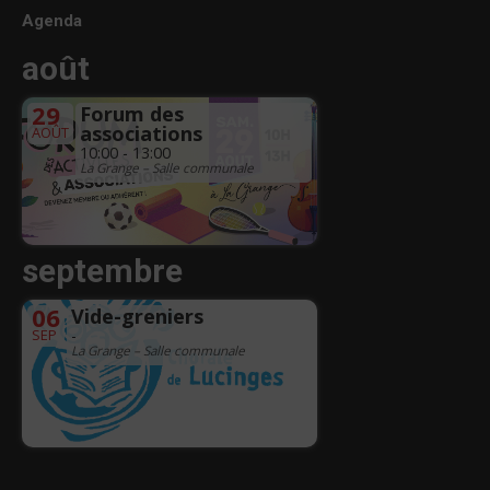
Agenda
août
29
Forum des
associations
AOÛT
10:00 - 13:00
La Grange – Salle communale
septembre
06
Vide-greniers
SEP
-
La Grange – Salle communale