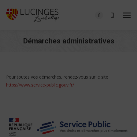
Facebook
page
opens
Démarches administratives
in
Vous êtes ici :
new
window
Pour toutes vos démarches, rendez-vous sur le site
https://www.service-public.gouv.fr/