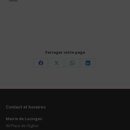
Partager cette page
Share
Share
Share
Share
on
on
on
on
Facebook
X
WhatsApp
LinkedIn
Contact et horaires
Mairie de Lucinges
90 Place de l'Eglise