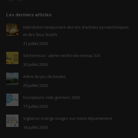
Facebook
RSS
page
page
Les derniers articles
opens
opens
in
in
Interdiction temporaire des tirs d’articles pyrotechniques
new
new
et des feux festifs
window
window
31 juillet 2026
Sécheresse : alerte renforcée niveau 3/4
30 juillet 2026
Arbre du jeu de boules
20 juillet 2026
Inscriptions vide-greniers 2026
17 juillet 2026
Vigilance orange orages sur notre département
16 juillet 2026