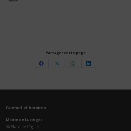
Partager cette page
Share
Share
Share
Share
on
on
on
on
Facebook
X
WhatsApp
LinkedIn
Contact et horaires
Mairie de Lucinges
90 Place de l'Eglise