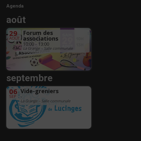
Agenda
août
29
Forum des
associations
AOÛT
10:00 - 13:00
La Grange – Salle communale
septembre
06
Vide-greniers
SEP
-
La Grange – Salle communale