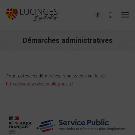
Facebook
page
opens
Démarches administratives
in
Vous êtes ici :
new
window
Pour toutes vos démarches, rendez-vous sur le site
https://www.service-public.gouv.fr/