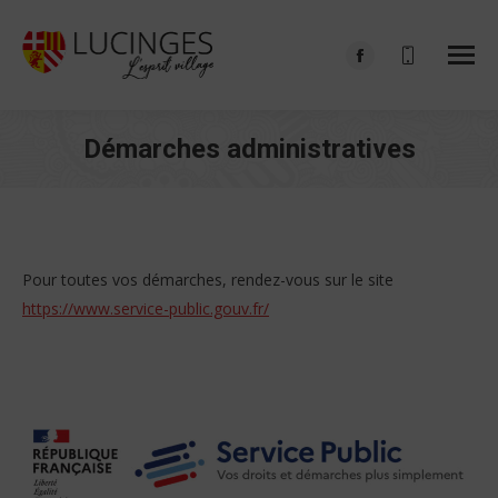
Facebook
page
opens
Démarches administratives
in
Vous êtes ici :
new
window
Pour toutes vos démarches, rendez-vous sur le site
https://www.service-public.gouv.fr/