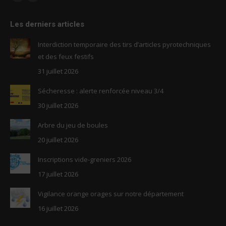
Facebook
RSS
page
page
Les derniers articles
opens
opens
in
in
Interdiction temporaire des tirs d’articles pyrotechniques
new
new
et des feux festifs
window
window
31 juillet 2026
Sécheresse : alerte renforcée niveau 3/4
30 juillet 2026
Arbre du jeu de boules
20 juillet 2026
Inscriptions vide-greniers 2026
17 juillet 2026
Vigilance orange orages sur notre département
16 juillet 2026