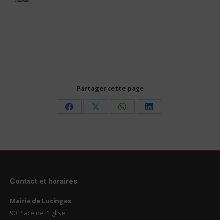
Partager cette page
Share
Share
Share
Share
on
on
on
on
Facebook
X
WhatsApp
LinkedIn
Contact et horaires
Mairie de Lucinges
90 Place de l'Eglise