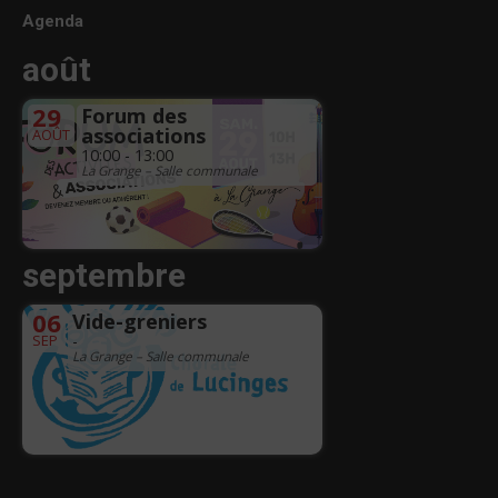
Agenda
août
29
Forum des
associations
AOÛT
10:00 - 13:00
La Grange – Salle communale
septembre
06
Vide-greniers
SEP
-
La Grange – Salle communale