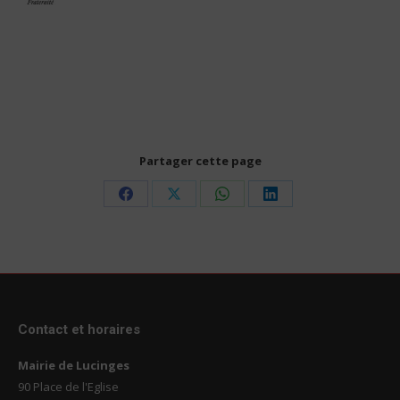
Partager cette page
Share
Share
Share
Share
on
on
on
on
Facebook
X
WhatsApp
LinkedIn
Contact et horaires
Mairie de Lucinges
90 Place de l'Eglise