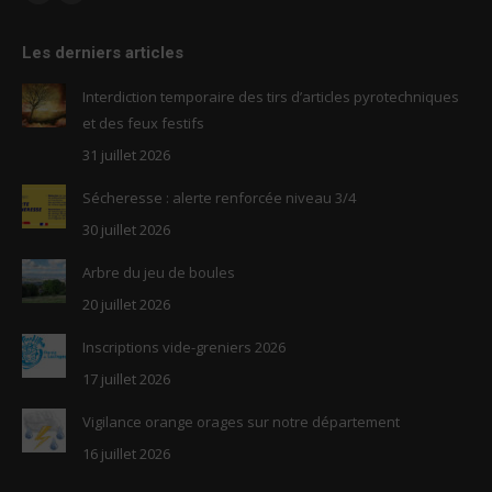
Facebook
RSS
page
page
Les derniers articles
opens
opens
in
in
Interdiction temporaire des tirs d’articles pyrotechniques
new
new
et des feux festifs
window
window
31 juillet 2026
Sécheresse : alerte renforcée niveau 3/4
30 juillet 2026
Arbre du jeu de boules
20 juillet 2026
Inscriptions vide-greniers 2026
17 juillet 2026
Vigilance orange orages sur notre département
16 juillet 2026