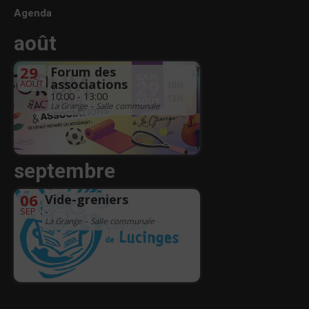
Agenda
août
29
Forum des
associations
AOÛT
10:00 - 13:00
La Grange – Salle communale
septembre
06
Vide-greniers
SEP
-
La Grange – Salle communale