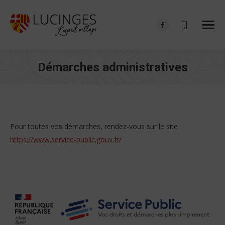
Facebook
page
opens
Démarches administratives
in
Vous êtes ici :
new
window
Pour toutes vos démarches, rendez-vous sur le site
https://www.service-public.gouv.fr/