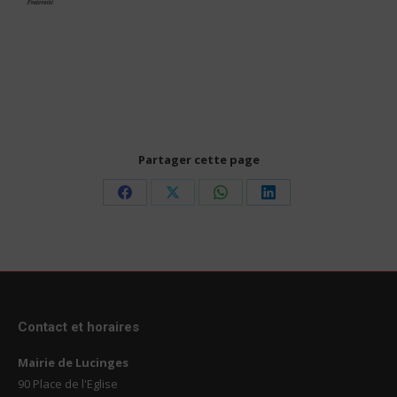
Partager cette page
Share
Share
Share
Share
on
on
on
on
Facebook
X
WhatsApp
LinkedIn
Contact et horaires
Mairie de Lucinges
90 Place de l'Eglise