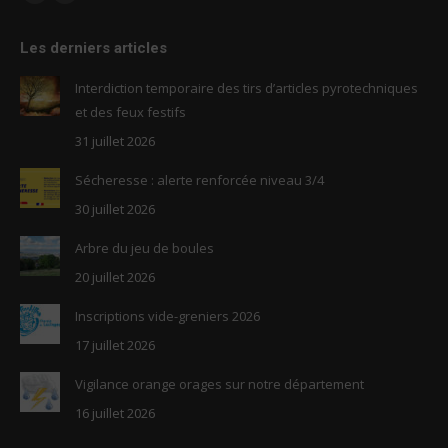
Facebook
RSS
page
page
Les derniers articles
opens
opens
in
in
Interdiction temporaire des tirs d’articles pyrotechniques
new
new
et des feux festifs
window
window
31 juillet 2026
Sécheresse : alerte renforcée niveau 3/4
30 juillet 2026
Arbre du jeu de boules
20 juillet 2026
Inscriptions vide-greniers 2026
17 juillet 2026
Vigilance orange orages sur notre département
16 juillet 2026