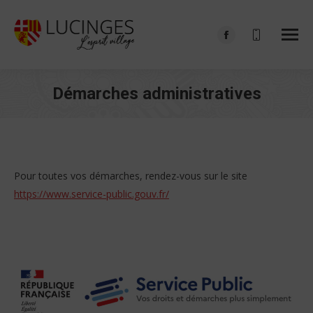
Facebook
page
opens
Démarches administratives
in
Vous êtes ici :
new
window
Pour toutes vos démarches, rendez-vous sur le site
https://www.service-public.gouv.fr/