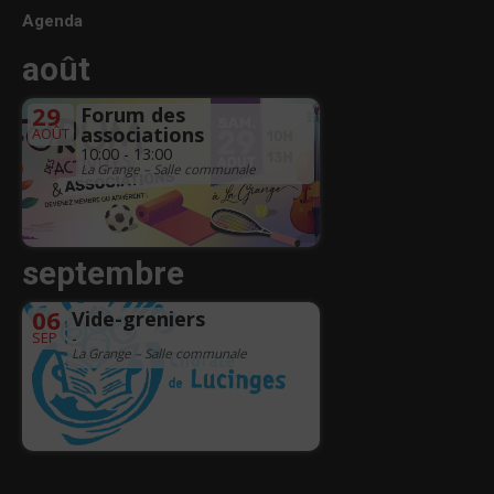
Agenda
août
29
Forum des
associations
AOÛT
10:00 - 13:00
La Grange – Salle communale
septembre
06
Vide-greniers
SEP
-
La Grange – Salle communale