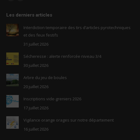
Facebook
RSS
page
page
Les derniers articles
opens
opens
in
in
Interdiction temporaire des tirs d’articles pyrotechniques
new
new
et des feux festifs
window
window
31 juillet 2026
Sécheresse : alerte renforcée niveau 3/4
30 juillet 2026
Arbre du jeu de boules
20 juillet 2026
Inscriptions vide-greniers 2026
17 juillet 2026
Vigilance orange orages sur notre département
16 juillet 2026