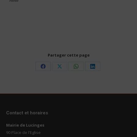
Partager cette page
Share
Share
Share
Share
on
on
on
on
Facebook
X
WhatsApp
LinkedIn
Contact et horaires
Mairie de Lucinges
90 Place de l'Eglise