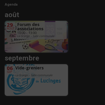
Agenda
août
29
Forum des
associations
AOÛT
10:00 - 13:00
La Grange – Salle communale
septembre
06
Vide-greniers
SEP
-
La Grange – Salle communale