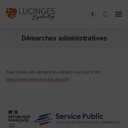
Facebook
page
opens
Démarches administratives
in
Vous êtes ici :
new
window
Pour toutes vos démarches, rendez-vous sur le site
https://www.service-public.gouv.fr/