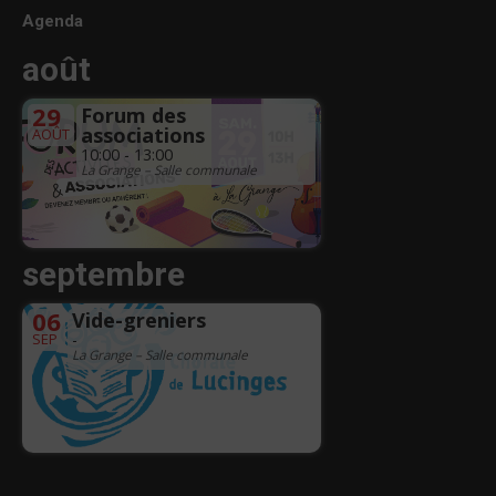
Agenda
août
29
Forum des
associations
AOÛT
10:00 - 13:00
La Grange – Salle communale
septembre
06
Vide-greniers
SEP
-
La Grange – Salle communale