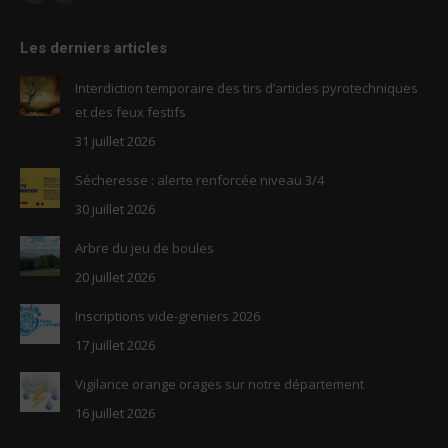
Facebook
RSS
page
page
Les derniers articles
opens
opens
in
in
Interdiction temporaire des tirs d’articles pyrotechniques
new
new
et des feux festifs
window
window
31 juillet 2026
Sécheresse : alerte renforcée niveau 3/4
30 juillet 2026
Arbre du jeu de boules
20 juillet 2026
Inscriptions vide-greniers 2026
17 juillet 2026
Vigilance orange orages sur notre département
16 juillet 2026