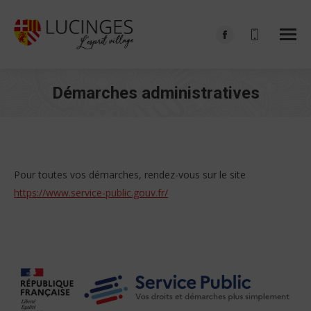
Facebook
page
opens
Démarches administratives
in
Vous êtes ici :
new
window
Pour toutes vos démarches, rendez-vous sur le site
https://www.service-public.gouv.fr/