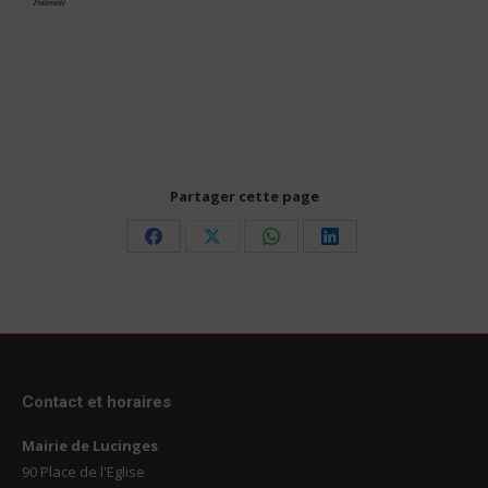
Partager cette page
Share
Share
Share
Share
on
on
on
on
Facebook
X
WhatsApp
LinkedIn
Contact et horaires
Mairie de Lucinges
90 Place de l'Eglise