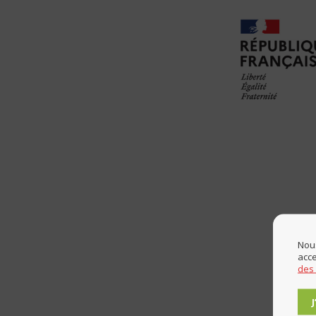
Nous
acce
des