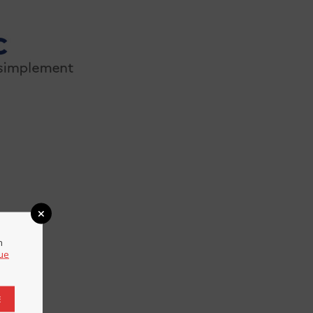
n
que
E