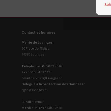
Pol
Contact et horaires
Mairie de Lucinges
90 Place de l'Eglise
74380 Lucinges
Téléphone :
04 50 43 30 93
Fax :
04 50 43 32 12
Email :
accueil@lucinges.fr
Délégué à la protection des données :
rgpd@lucinges.fr
Lundi :
Fermé
Mardi :
9h-12h / 14h-17h30