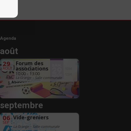
Agenda
août
29
Forum des
associations
AOÛT
10:00 - 13:00
La Grange – Salle communale
septembre
06
Vide-greniers
SEP
-
La Grange – Salle communale