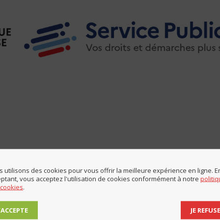
 utilisons des cookies pour vous offrir la meilleure expérience en ligne. E
ptant, vous acceptez l'utilisation de cookies conformément à notre
politi
 cookies
.
Partager cette page
J’ACCEPTE
JE REFUS
Share
Share
Share
Share