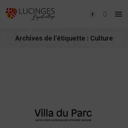
Facebook
page
opens
Archives de l’étiquette :
Culture
in
Vous êtes ici :
new
window