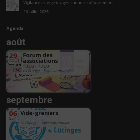
Vigilance orange orages sur notre département
16 juillet 2026
Agenda
août
29
Forum des
associations
AOÛT
10:00 - 13:00
La Grange – Salle communale
septembre
06
Vide-greniers
SEP
-
La Grange – Salle communale