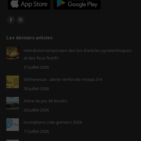
Trouvez nous sur :
Facebook
RSS
page
page
Les derniers articles
opens
opens
in
in
Interdiction temporaire des tirs d’articles pyrotechniques
new
new
et des feux festifs
window
window
31 juillet 2026
Sécheresse : alerte renforcée niveau 3/4
30 juillet 2026
Arbre du jeu de boules
20 juillet 2026
Inscriptions vide-greniers 2026
17 juillet 2026