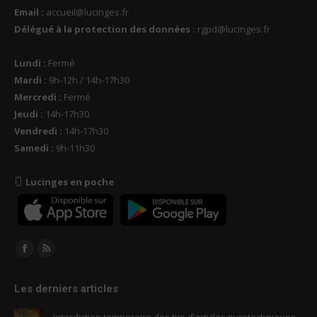
Email :
accueil@lucinges.fr
Délégué à la protection des données :
rgpd@lucinges.fr
Lundi :
Fermé
Mardi :
9h-12h / 14h-17h30
Mercredi :
Fermé
Jeudi :
14h-17h30
Vendredi :
14h-17h30
Samedi :
9h-11h30
Lucinges en poche
Trouvez nous sur :
Facebook
RSS
page
page
Les derniers articles
opens
opens
in
in
Interdiction temporaire des tirs d’articles pyrotechniques