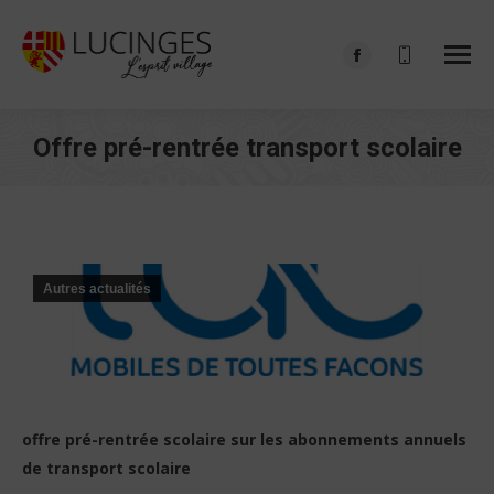
Facebook
page
opens
Offre pré-rentrée transport scolaire
in
Vous êtes ici :
new
window
Autres actualités
offre pré-rentrée scolaire sur les abonnements annuels
de transport scolaire