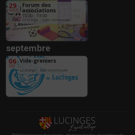
29
Forum des
associations
AOÛT
10:00 - 13:00
La Grange – Salle communale
septembre
06
Vide-greniers
SEP
-
La Grange – Salle communale