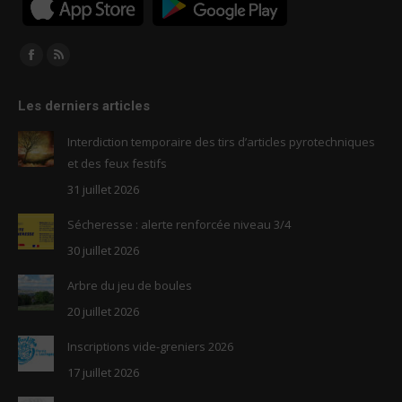
Trouvez nous sur :
Facebook
RSS
page
page
Les derniers articles
opens
opens
in
in
Interdiction temporaire des tirs d’articles pyrotechniques
new
new
et des feux festifs
window
window
31 juillet 2026
Sécheresse : alerte renforcée niveau 3/4
30 juillet 2026
Arbre du jeu de boules
20 juillet 2026
Inscriptions vide-greniers 2026
17 juillet 2026