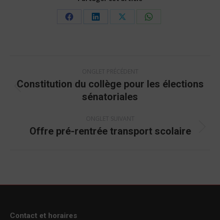
Share
Share
Share
Share
on
on
on
on
Facebook
LinkedIn
X
WhatsApp
Navigation
ONGLET PRÉCÉDENT
de
Constitution du collège pour les élections
commentaire
Onglet
sénatoriales
précédent
ONGLET SUIVANT
Offre pré-rentrée transport scolaire
Onglet
suivant
Contact et horaires