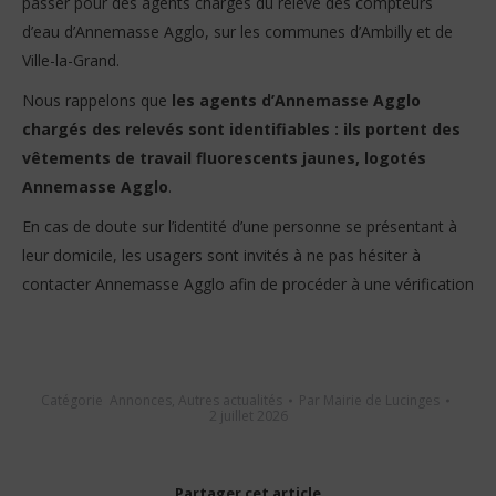
passer pour des agents chargés du relevé des compteurs
d’eau d’Annemasse Agglo, sur les communes d’Ambilly et de
Ville-la-Grand.
Nous rappelons que
les agents d’Annemasse Agglo
chargés des relevés sont identifiables : ils portent des
vêtements de travail fluorescents jaunes, logotés
Annemasse Agglo
.
En cas de doute sur l’identité d’une personne se présentant à
leur domicile, les usagers sont invités à ne pas hésiter à
contacter Annemasse Agglo afin de procéder à une vérification
Catégorie
Annonces
,
Autres actualités
Par
Mairie de Lucinges
2 juillet 2026
Partager cet article