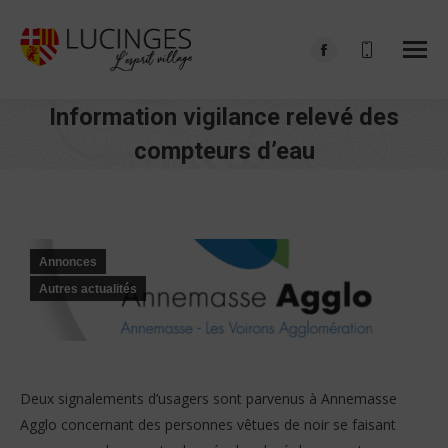
Facebook
page
Information vigilance relevé des
opens
in
compteurs d’eau
new
Vous êtes ici :
window
Annonces
Autres actualités
Deux signalements d’usagers sont parvenus à Annemasse
Agglo concernant des personnes vêtues de noir se faisant