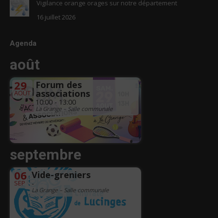
Vigilance orange orages sur notre département
16 juillet 2026
Agenda
août
29
Forum des
associations
AOÛT
10:00 - 13:00
La Grange – Salle communale
septembre
06
Vide-greniers
SEP
-
La Grange – Salle communale