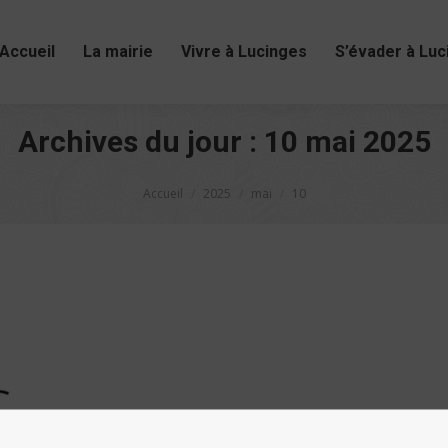
Accueil
La mairie
Vivre à Lucinges
S’évader à Luc
Archives du jour :
10 mai 2025
Vous êtes ici :
Accueil
2025
mai
10