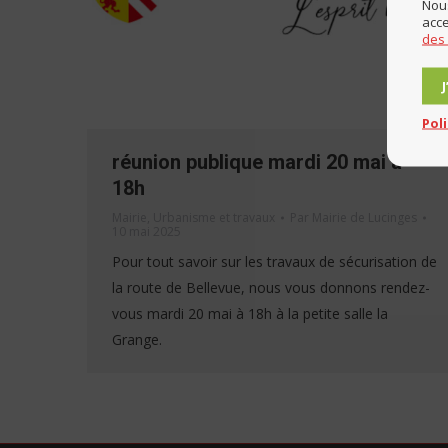
Nous
acce
des
Pol
réunion publique mardi 20 mai à
18h
Mairie
,
Urbanisme et travaux
Par
Mairie de Lucinges
10 mai 2025
Pour tout savoir sur les travaux de sécurisation de
la route de Bellevue, nous vous donnons rendez-
vous mardi 20 mai à 18h à la petite salle la
Grange.