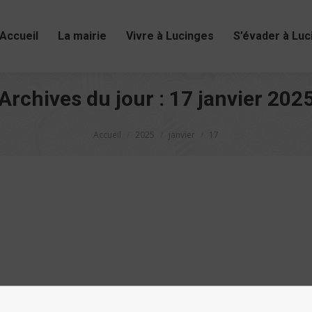
Accueil
La mairie
Vivre à Lucinges
S’évader à Luc
Archives du jour :
17 janvier 202
Vous êtes ici :
Accueil
2025
janvier
17