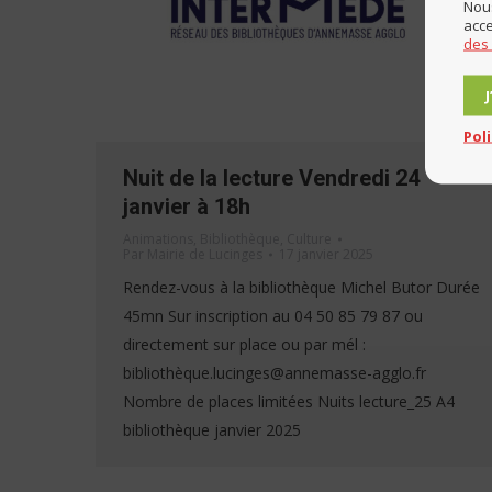
Nous
acce
des
Pol
Nuit de la lecture Vendredi 24
janvier à 18h
Animations
,
Bibliothèque
,
Culture
Par
Mairie de Lucinges
17 janvier 2025
Rendez-vous à la bibliothèque Michel Butor Durée
45mn Sur inscription au 04 50 85 79 87 ou
directement sur place ou par mél :
bibliothèque.lucinges@annemasse-agglo.fr
Nombre de places limitées Nuits lecture_25 A4
bibliothèque janvier 2025