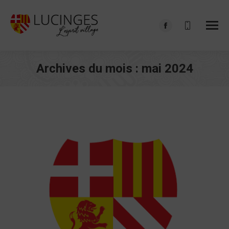
Facebook
page
opens
Archives du mois :
mai 2024
in
Vous êtes ici :
new
window