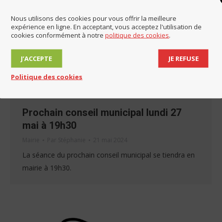
Nous utilisons des cookies pour vous offrir la meilleure
expérience en ligne. En acceptant, vous acceptez l'utilisation de
cookies conformément à notre
politique des cookies
.
J’ACCEPTE
JE REFUSE
Politique des cookies
Prochain conseil municipal lundi 27
mai à 19h30
Mairie
Par
Stéphanie
21 mai 2024
La séance du prochain conseil municipal se tiendra en
mairie à 19h30.