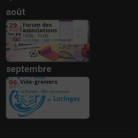
août
29
Forum des
associations
AOÛT
10:00 - 13:00
La Grange – Salle communale
septembre
06
Vide-greniers
SEP
-
La Grange – Salle communale