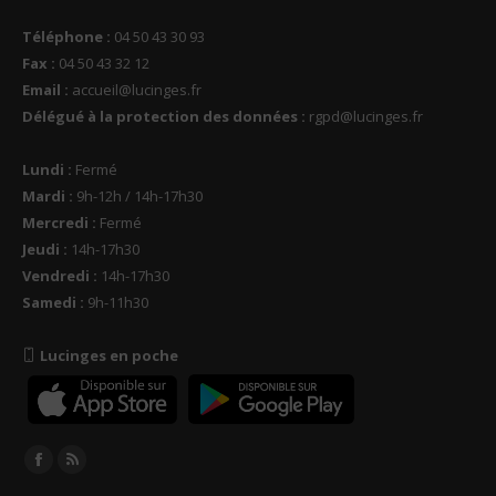
Téléphone :
04 50 43 30 93
Fax :
04 50 43 32 12
Email :
accueil@lucinges.fr
Délégué à la protection des données :
rgpd@lucinges.fr
Lundi :
Fermé
Mardi :
9h-12h / 14h-17h30
Mercredi :
Fermé
Jeudi :
14h-17h30
Vendredi :
14h-17h30
Samedi :
9h-11h30
Lucinges en poche
Trouvez nous sur :
Facebook
RSS