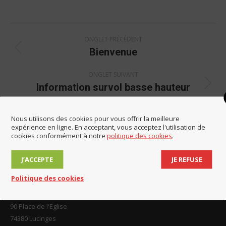
on
on
on
on
Facebook
LinkedIn
X
WhatsApp
Navigation
ONGLET PRÉCÉDENT
de
Bienvenue
Onglet
commentaire
précédent
ONGLET SUIVANT
Information survol basse hauteur
Onglet
suivant
Nous utilisons des cookies pour vous offrir la meilleure
expérience en ligne. En acceptant, vous acceptez l'utilisation de
cookies conformément à notre
politique des cookies
.
J’ACCEPTE
JE REFUSE
Contact et horaires
Politique des cookies
Mairie de Lucinges
90 Place de l'Eglise
74380 Lucinges