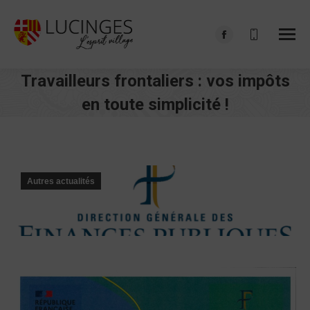
Facebook
page
Travailleurs frontaliers : vos impôts
opens
in
en toute simplicité !
new
Vous êtes ici :
window
Autres actualités