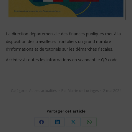
La direction départementale des finances publiques met à la
disposition des travailleurs frontaliers un grand nombre
d’informations et de tutoriels sur les démarches fiscales.
Accédez à toutes les informations en scannant le QR code !
Catégorie
Autres actualités
Par
Mairie de Lucinges
2 mai 2024
Partager cet article
Share
Share
Share
Share