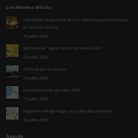
page
page
Les derniers articles
opens
opens
in
in
Interdiction temporaire des tirs d’articles pyrotechniques
new
new
et des feux festifs
window
window
31 juillet 2026
Sécheresse : alerte renforcée niveau 3/4
30 juillet 2026
Arbre du jeu de boules
20 juillet 2026
Inscriptions vide-greniers 2026
17 juillet 2026
Vigilance orange orages sur notre département
16 juillet 2026
Agenda