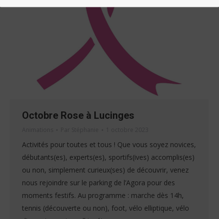
Octobre Rose à Lucinges
Animations
Par
Stéphanie
1 octobre 2023
Activités pour toutes et tous ! Que vous soyez novices,
débutants(es), experts(es), sportifs(ives) accomplis(es)
ou non, simplement curieux(ses) de découvrir, venez
nous rejoindre sur le parking de l’Agora pour des
moments festifs. Au programme : marche dès 14h,
tennis (découverte ou non), foot, vélo elliptique, vélo