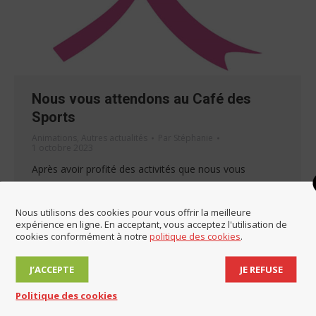
Nous vous attendons au Café des
Sports
Animations
,
Autres actualités
Par
Stéphanie
1 octobre 2023
Après avoir profité des activités que nous vous
proposons à l’occasion d’Octobre Rose, pourquoi ne
pas faire un arrêt au Café des Sports ?
Nous utilisons des cookies pour vous offrir la meilleure
expérience en ligne. En acceptant, vous acceptez l'utilisation de
cookies conformément à notre
politique des cookies
.
J’ACCEPTE
JE REFUSE
Politique des cookies