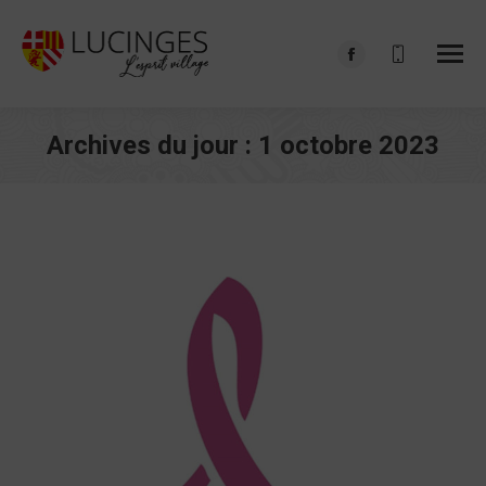
Facebook
page
opens
Archives du jour :
1 octobre 2023
in
Vous êtes ici :
new
window