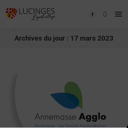
Facebook
page
opens
Archives du jour :
17 mars 2023
in
Vous êtes ici :
new
window