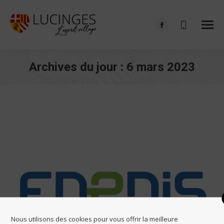
Facebook
page
opens
Archives du jour :
6 mars 2023
in
Vous êtes ici :
new
window
Nous utilisons des cookies pour vous offrir la meilleure