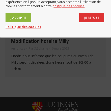
expérience en ligne. En acceptant, vous acceptez l'utilisation de
cookies conformément à notre
politique des cookies
.
J’ACCEPTE
JE REFUSE
Politique des cookies
Coupure d’électricité le 13 mars –
Modification horaire Milly
Annonces
Par
Stéphanie
6 mars 2023
Enedis nous informe que les coupures au niveau de
Milly seront décalées d’une heure, soit de 10h00 à
12h30.