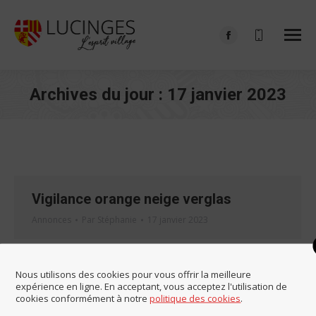
Facebook
page
opens
Archives du jour :
17 janvier 2023
in
Vous êtes ici :
new
window
Vigilance orange neige verglas
Annonces
Par
Stéphanie
17 janvier 2023
Nous utilisons des cookies pour vous offrir la meilleure
expérience en ligne. En acceptant, vous acceptez l'utilisation de
cookies conformément à notre
politique des cookies
.