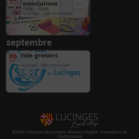
associations
AOÛT
10:00 - 13:00
La Grange – Salle communale
septembre
06
Vide-greniers
SEP
-
La Grange – Salle communale
©2026 Commune de Lucinges -
Mentions légales
-
Paramètres de
confidentialité