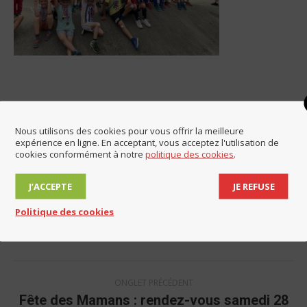
Catégorie
Animations
,
Jeunesse et éducation
Nous utilisons des cookies pour vous offrir la meilleure
Par
Mairie de Lucinges
27 mai 2022
expérience en ligne. En acceptant, vous acceptez l'utilisation de
cookies conformément à notre
politique des cookies
.
Partager cet article
J’ACCEPTE
JE REFUSE
Politique des cookies
Share
Share
Share
Share
on
on
on
on
Facebook
LinkedIn
X
WhatsApp
Navigation
ONGLET PRÉCÉDENT
de
Fête des Mamans : rendez-vous samedi 28