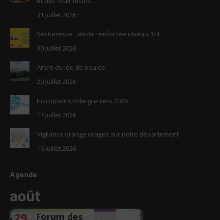
et des feux festifs
window
window
31 juillet 2026
Sécheresse : alerte renforcée niveau 3/4
30 juillet 2026
Arbre du jeu de boules
20 juillet 2026
Inscriptions vide-greniers 2026
17 juillet 2026
Vigilance orange orages sur notre département
16 juillet 2026
Agenda
août
29
Forum des