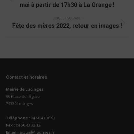
commentaire
Onglet
mai à partir de 17h30 à La Grange !
précédent
ONGLET SUIVANT
Fête des mères 2022, retour en images !
Onglet
suivant
Contact et horaires
Mairie de Lucinges
90 Place de l'Eglise
74380 Lucinges
Téléphone :
04 50 43 30 93
Fax :
04 50 43 32 12
Email :
accueil@lucinges.fr