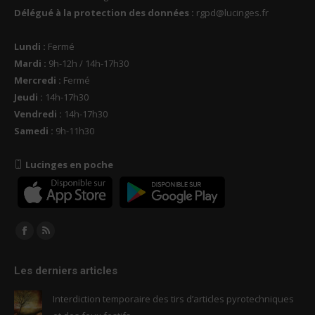
Délégué à la protection des données :
rgpd@lucinges.fr
Lundi :
Fermé
Mardi :
9h-12h / 14h-17h30
Mercredi :
Fermé
Jeudi :
14h-17h30
Vendredi :
14h-17h30
Samedi :
9h-11h30
Lucinges en poche
Trouvez nous sur :
Facebook
RSS
page
page
Les derniers articles
opens
opens
in
in
Interdiction temporaire des tirs d’articles pyrotechniques
new
new